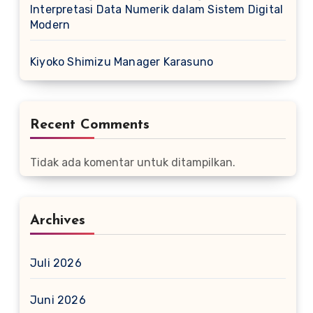
Interpretasi Data Numerik dalam Sistem Digital
Modern
Kiyoko Shimizu Manager Karasuno
Recent Comments
Tidak ada komentar untuk ditampilkan.
Archives
Juli 2026
Juni 2026