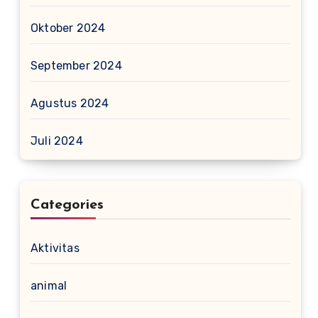
Oktober 2024
September 2024
Agustus 2024
Juli 2024
Categories
Aktivitas
animal