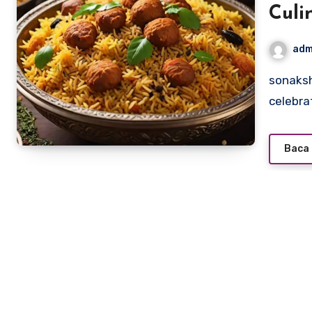
Culi
adm
sonakshisinha.net – Biryani is more than just a dish; it’s a
celebra
Baca 