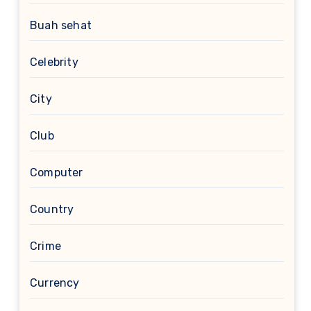
Buah sehat
Celebrity
City
Club
Computer
Country
Crime
Currency