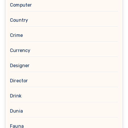
Computer
Country
Crime
Currency
Designer
Director
Drink
Dunia
Fauna