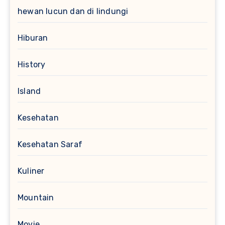
hewan lucun dan di lindungi
Hiburan
History
Island
Kesehatan
Kesehatan Saraf
Kuliner
Mountain
Movie