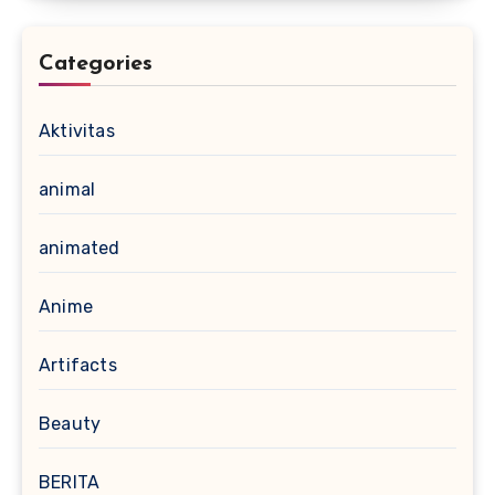
Categories
Aktivitas
animal
animated
Anime
Artifacts
Beauty
BERITA