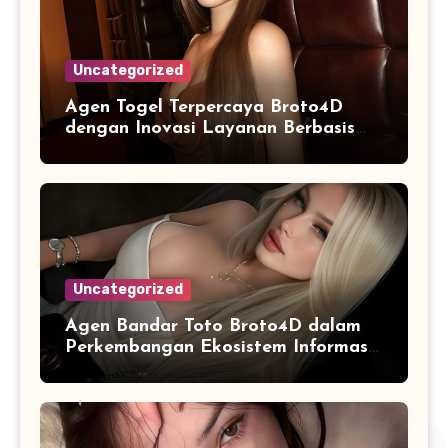
Uncategorized
Agen Togel Terpercaya Broto4D
dengan Inovasi Layanan Berbasis
Digital
Uncategorized
Agen Bandar Toto Broto4D dalam
Perkembangan Ekosistem Informasi
Digital Masa Kini