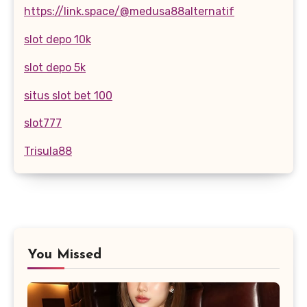
https://link.space/@medusa88alternatif
slot depo 10k
slot depo 5k
situs slot bet 100
slot777
Trisula88
You Missed