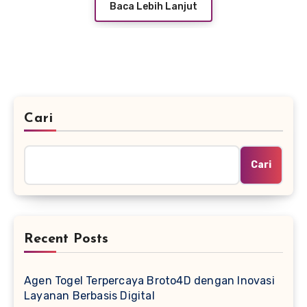
Baca Lebih Lanjut
Cari
Cari
Recent Posts
Agen Togel Terpercaya Broto4D dengan Inovasi
Layanan Berbasis Digital