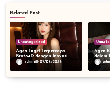
Related Post
Uncategorized
Uncate
Agen Togel Terpercaya
Agen B
Broto4D dengan Inovasi
dalam 
Layanan Berbasis Digital
Ekosist
admin
adm
07/08/2026
Masa K