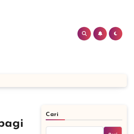
Cari
 bagi