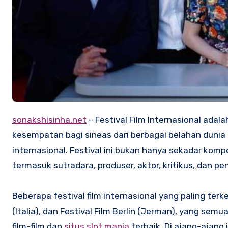
sonakshisinha.net
– Festival Film Internasional adal
kesempatan bagi sineas dari berbagai belahan duni
internasional. Festival ini bukan hanya sekadar kompe
termasuk sutradara, produser, aktor, kritikus, dan pe
Beberapa festival film internasional yang paling terke
(Italia), dan Festival Film Berlin (Jerman), yang sem
film-film dan
situs slot mania
terbaik. Di ajang-ajang 