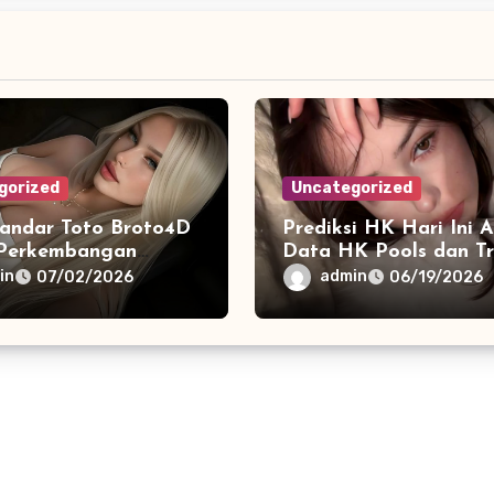
gorized
Uncategorized
andar Toto Broto4D
Prediksi HK Hari Ini A
Perkembangan
Data HK Pools dan T
em Informasi Digital
Pengeluaran HK 202
in
admin
07/02/2026
06/19/2026
ini