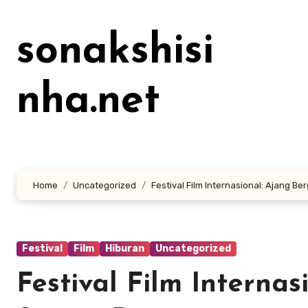
Lewati
ke
sonakshisi
konten
nha.net
Home
Uncategorized
Festival Film Internasional: Ajang Be
Festival
Film
Hiburan
Uncategorized
Festival Film Interna