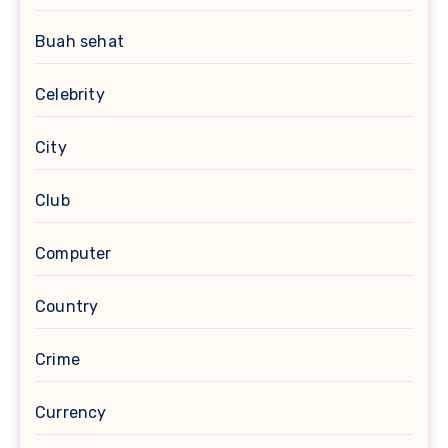
Buah sehat
Celebrity
City
Club
Computer
Country
Crime
Currency