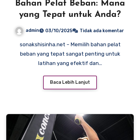
Bahan Pelat Beban: Mana
yang Tepat untuk Anda?
admin
03/10/2025
Tidak ada komentar
sonakshisinha.net – Memilih bahan pelat
beban yang tepat sangat penting untuk
latihan yang efektif dan…
Baca Lebih Lanjut