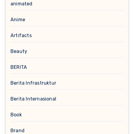
animated
Anime
Artifacts
Beauty
BERITA
Berita Infrastruktur
Berita Internasional
Book
Brand