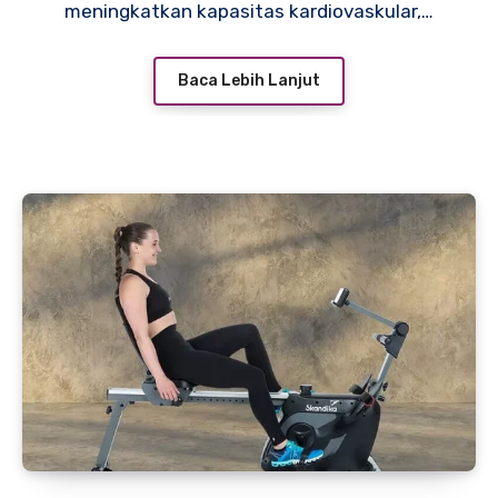
meningkatkan kapasitas kardiovaskular,…
Baca Lebih Lanjut