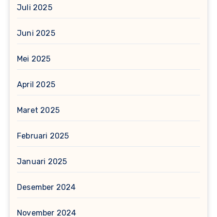
Juli 2025
Juni 2025
Mei 2025
April 2025
Maret 2025
Februari 2025
Januari 2025
Desember 2024
November 2024