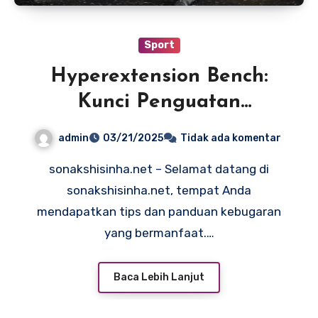
Sport
Hyperextension Bench:
Kunci Penguatan
Punggung Bawah Anda
admin
03/21/2025
Tidak ada komentar
sonakshisinha.net – Selamat datang di
sonakshisinha.net, tempat Anda
mendapatkan tips dan panduan kebugaran
yang bermanfaat.…
Baca Lebih Lanjut