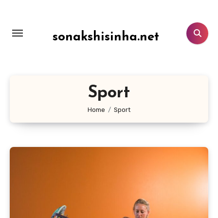
Lewati
ke
konten
sonakshisinha.net
Sport
Home
Sport