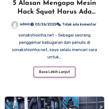
5 Alasan Mengapa Mesin
Hack Squat Harus Ada
dalam Rutin Latihan Anda
admin
03/26/2025
Tidak ada komentar
sonakshisinha.net – Sebagai seorang
penggemar kebugaran dan penulis di
sonakshisinha.net, saya selalu mencari cara
untuk…
Baca Lebih Lanjut