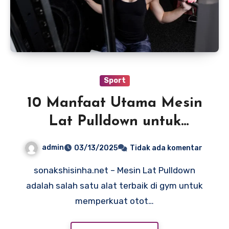
Sport
10 Manfaat Utama Mesin
Lat Pulldown untuk
Kekuatan Tubuh Atas
admin
03/13/2025
Tidak ada komentar
sonakshisinha.net – Mesin Lat Pulldown
adalah salah satu alat terbaik di gym untuk
memperkuat otot…