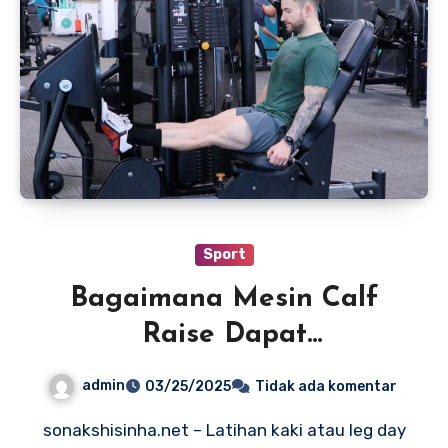
Sport
Bagaimana Mesin Calf
Raise Dapat
Meningkatkan Rutinitas
admin
03/25/2025
Tidak ada komentar
Leg Day Anda
sonakshisinha.net – Latihan kaki atau leg day