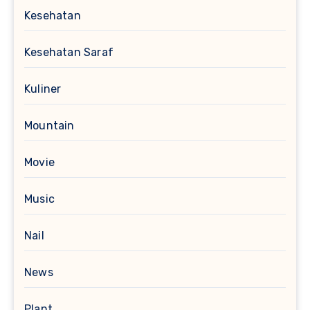
Kesehatan
Kesehatan Saraf
Kuliner
Mountain
Movie
Music
Nail
News
Plant