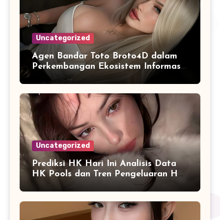
Uncategorized
Agen Bandar Toto Broto4D dalam
Perkembangan Ekosistem Informasi
Digital Masa Kini
Uncategorized
Prediksi HK Hari Ini Analisis Data
HK Pools dan Tren Pengeluaran HK
2026