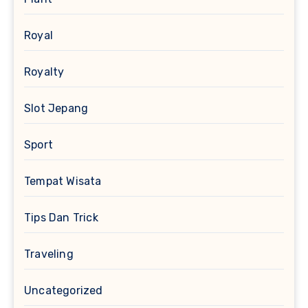
Royal
Royalty
Slot Jepang
Sport
Tempat Wisata
Tips Dan Trick
Traveling
Uncategorized