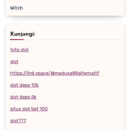
Witch
Kunjungi:
toto slot
slot
https://link.space/@medusa88alternatif
slot depo 10k
slot depo 5k
situs slot bet 100
slot777