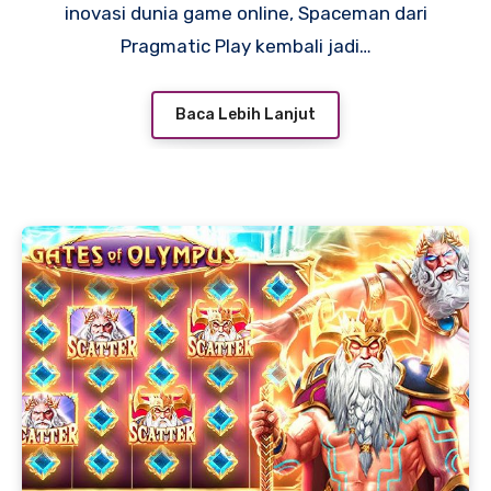
inovasi dunia game online, Spaceman dari
Pragmatic Play kembali jadi…
Baca Lebih Lanjut