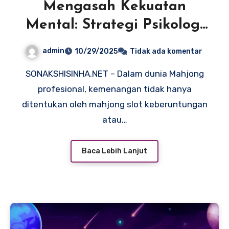
Mengasah Kekuatan
Mental: Strategi Psikologi
untuk Pemain Mahjong
admin
10/29/2025
Tidak ada komentar
Profesional
SONAKSHISINHA.NET – Dalam dunia Mahjong
profesional, kemenangan tidak hanya
ditentukan oleh mahjong slot keberuntungan
atau…
Baca Lebih Lanjut