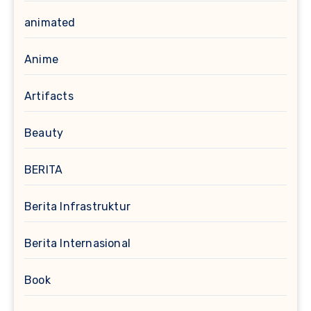
animated
Anime
Artifacts
Beauty
BERITA
Berita Infrastruktur
Berita Internasional
Book