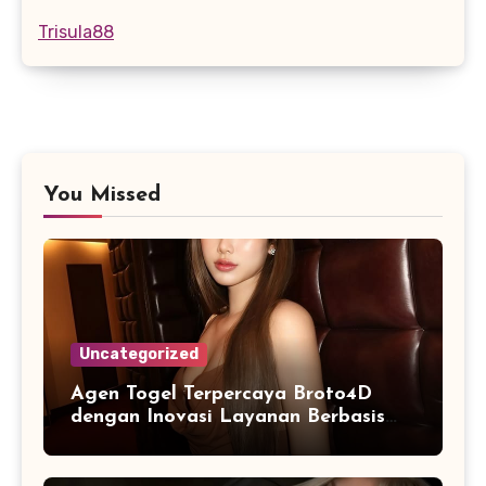
Trisula88
You Missed
Uncategorized
Agen Togel Terpercaya Broto4D
dengan Inovasi Layanan Berbasis
Digital