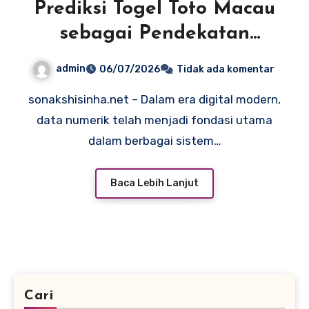
Prediksi Togel Toto Macau
sebagai Pendekatan
Interpretasi Data Numerik
admin
06/07/2026
Tidak ada komentar
dalam Sistem Digital
sonakshisinha.net – Dalam era digital modern,
Modern
data numerik telah menjadi fondasi utama
dalam berbagai sistem…
Baca Lebih Lanjut
Cari