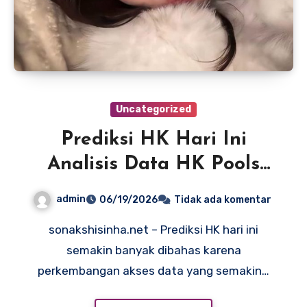
Uncategorized
Prediksi HK Hari Ini
Analisis Data HK Pools
dan Tren Pengeluaran HK
admin
06/19/2026
Tidak ada komentar
2026
sonakshisinha.net – Prediksi HK hari ini
semakin banyak dibahas karena
perkembangan akses data yang semakin…