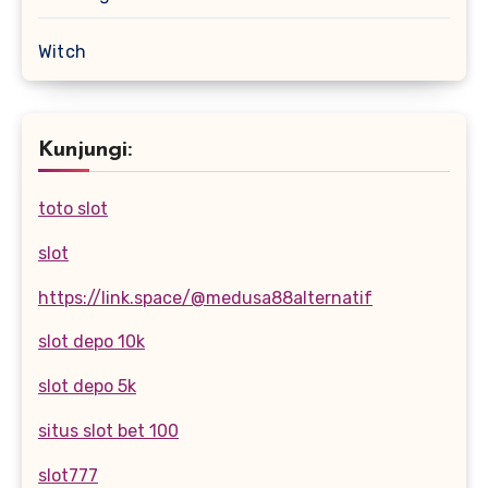
Witch
Kunjungi:
toto slot
slot
https://link.space/@medusa88alternatif
slot depo 10k
slot depo 5k
situs slot bet 100
slot777