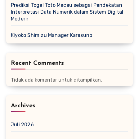
Prediksi Togel Toto Macau sebagai Pendekatan
Interpretasi Data Numerik dalam Sistem Digital
Modern
Kiyoko Shimizu Manager Karasuno
Recent Comments
Tidak ada komentar untuk ditampilkan.
Archives
Juli 2026