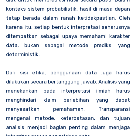
konteks sistem probabilistik, hasil di masa depan
tetap berada dalam ranah ketidakpastian. Oleh
karena itu, setiap bentuk interpretasi seharusnya
ditempatkan sebagai upaya memahami karakter
data, bukan sebagai metode prediksi yang
deterministik.
Dari sisi etika, penggunaan data juga harus
dilakukan secara bertanggung jawab. Analisis yang
menekankan pada interpretasi ilmiah harus
menghindari klaim berlebihan yang dapat
menyesatkan pemahaman. Transparansi
mengenai metode, keterbatasan, dan tujuan
analisis menjadi bagian penting dalam menjaga