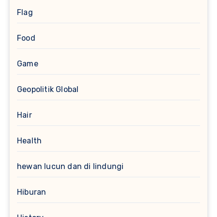
Flag
Food
Game
Geopolitik Global
Hair
Health
hewan lucun dan di lindungi
Hiburan