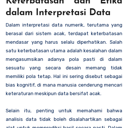
Keterbatasan dan Etika
dalam Interpretasi Data
Dalam interpretasi data numerik, terutama yang
berasal dari sistem acak, terdapat keterbatasan
mendasar yang harus selalu diperhatikan. Salah
satu keterbatasan utama adalah kesalahan dalam
mengasumsikan adanya pola pasti di dalam
sesuatu yang secara desain memang tidak
memiliki pola tetap. Hal ini sering disebut sebagai
bias kognitif, di mana manusia cenderung mencari
keteraturan meskipun data bersifat acak.
Selain itu, penting untuk memahami bahwa
analisis data tidak boleh disalahartikan sebagai
alat untuk memprediksi hasil secara pasti. Dalam