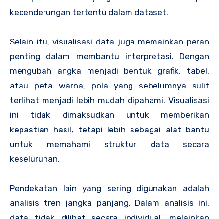
kecenderungan tertentu dalam dataset.
Selain itu, visualisasi data juga memainkan peran
penting dalam membantu interpretasi. Dengan
mengubah angka menjadi bentuk grafik, tabel,
atau peta warna, pola yang sebelumnya sulit
terlihat menjadi lebih mudah dipahami. Visualisasi
ini tidak dimaksudkan untuk memberikan
kepastian hasil, tetapi lebih sebagai alat bantu
untuk memahami struktur data secara
keseluruhan.
Pendekatan lain yang sering digunakan adalah
analisis tren jangka panjang. Dalam analisis ini,
data tidak dilihat secara individual, melainkan