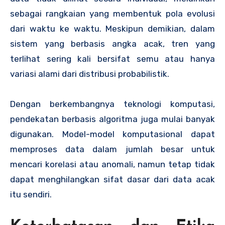
sebagai rangkaian yang membentuk pola evolusi
dari waktu ke waktu. Meskipun demikian, dalam
sistem yang berbasis angka acak, tren yang
terlihat sering kali bersifat semu atau hanya
variasi alami dari distribusi probabilistik.
Dengan berkembangnya teknologi komputasi,
pendekatan berbasis algoritma juga mulai banyak
digunakan. Model-model komputasional dapat
memproses data dalam jumlah besar untuk
mencari korelasi atau anomali, namun tetap tidak
dapat menghilangkan sifat dasar dari data acak
itu sendiri.