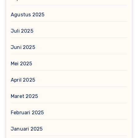
Agustus 2025
Juli 2025
Juni 2025
Mei 2025
April 2025
Maret 2025
Februari 2025
Januari 2025