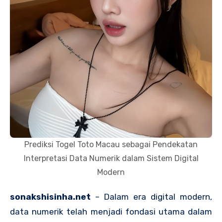
Prediksi Togel Toto Macau sebagai Pendekatan
Interpretasi Data Numerik dalam Sistem Digital
Modern
sonakshisinha.net
– Dalam era digital modern,
data numerik telah menjadi fondasi utama dalam