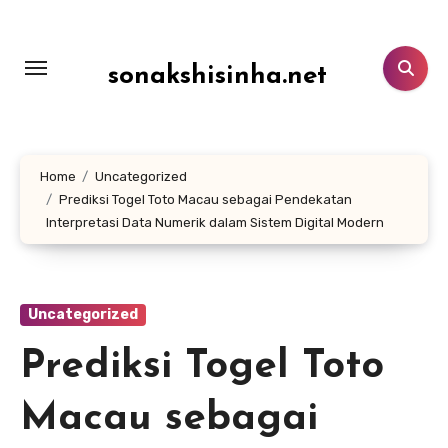
Lewati
ke
konten
sonakshisinha.net
Home
Uncategorized
Prediksi Togel Toto Macau sebagai Pendekatan
Interpretasi Data Numerik dalam Sistem Digital Modern
Uncategorized
Prediksi Togel Toto
Macau sebagai