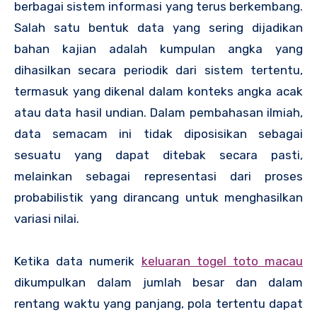
berbagai sistem informasi yang terus berkembang.
Salah satu bentuk data yang sering dijadikan
bahan kajian adalah kumpulan angka yang
dihasilkan secara periodik dari sistem tertentu,
termasuk yang dikenal dalam konteks angka acak
atau data hasil undian. Dalam pembahasan ilmiah,
data semacam ini tidak diposisikan sebagai
sesuatu yang dapat ditebak secara pasti,
melainkan sebagai representasi dari proses
probabilistik yang dirancang untuk menghasilkan
variasi nilai.
Ketika data numerik
keluaran togel toto macau
dikumpulkan dalam jumlah besar dan dalam
rentang waktu yang panjang, pola tertentu dapat