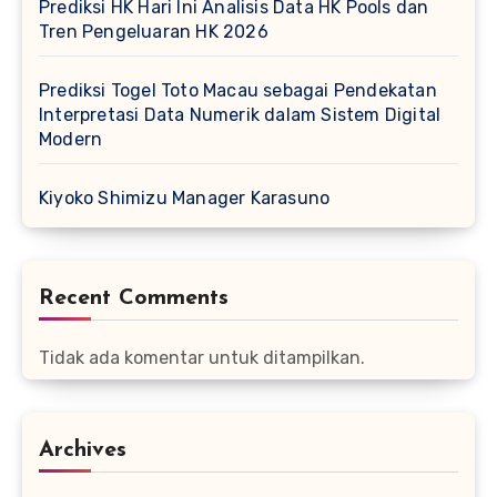
Prediksi HK Hari Ini Analisis Data HK Pools dan
Tren Pengeluaran HK 2026
Prediksi Togel Toto Macau sebagai Pendekatan
Interpretasi Data Numerik dalam Sistem Digital
Modern
Kiyoko Shimizu Manager Karasuno
Recent Comments
Tidak ada komentar untuk ditampilkan.
Archives