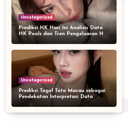
Uncategorized
Prediksi HK Hari Ini Analisis Data
HK Pools dan Tren Pengeluaran HK
2026
Uncategorized
Prediksi Togel Toto Macau sebagai
Pendekatan Interpretasi Data
Numerik dalam Sistem Digital
Modern