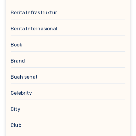
Berita Infrastruktur
Berita Internasional
Book
Brand
Buah sehat
Celebrity
City
Club