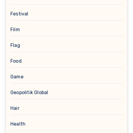
Festival
Film
Flag
Food
Game
Geopolitik Global
Hair
Health