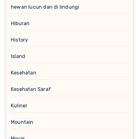
hewan lucun dan di lindungi
Hiburan
History
Island
Kesehatan
Kesehatan Saraf
Kuliner
Mountain
Movie