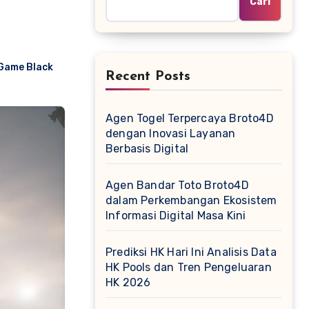
Cari
 Game Black
Recent Posts
Agen Togel Terpercaya Broto4D
dengan Inovasi Layanan
Berbasis Digital
Agen Bandar Toto Broto4D
dalam Perkembangan Ekosistem
Informasi Digital Masa Kini
Prediksi HK Hari Ini Analisis Data
HK Pools dan Tren Pengeluaran
HK 2026