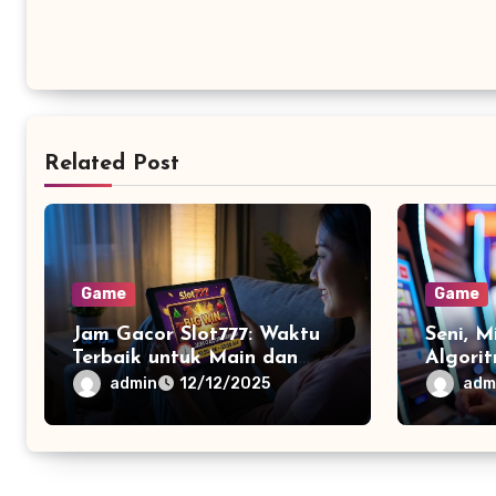
Related Post
Game
Game
Jam Gacor Slot777: Waktu
Seni, M
Terbaik untuk Main dan
Algori
Maksimalkan Kemenangan
Olympu
admin
adm
12/12/2025