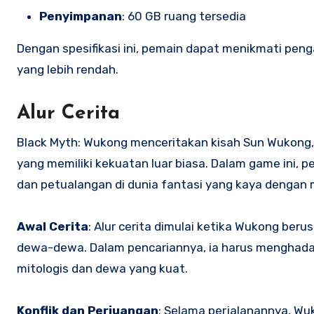
Penyimpanan
: 60 GB ruang tersedia
Dengan spesifikasi ini, pemain dapat menikmati pen
yang lebih rendah.
Alur Cerita
Black Myth: Wukong menceritakan kisah Sun Wukong, 
yang memiliki kekuatan luar biasa. Dalam game ini
dan petualangan di dunia fantasi yang kaya dengan m
Awal Cerita
: Alur cerita dimulai ketika Wukong ber
dewa-dewa. Dalam pencariannya, ia harus menghada
mitologis dan dewa yang kuat.
Konflik dan Perjuangan
: Selama perjalanannya, W