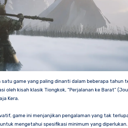
 satu game yang paling dinanti dalam beberapa tahun te
i oleh kisah klasik Tiongkok, “Perjalanan ke Barat” (Jo
ja Kera.
atif, game ini menjanjikan pengalaman yang tak terlup
untuk mengetahui spesifikasi minimum yang diperlukan.