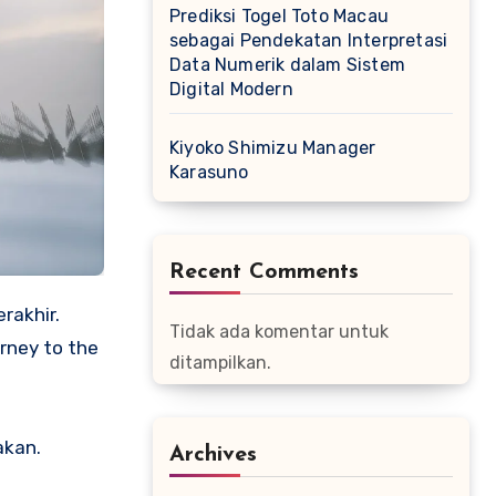
Prediksi Togel Toto Macau
sebagai Pendekatan Interpretasi
Data Numerik dalam Sistem
Digital Modern
Kiyoko Shimizu Manager
Karasuno
Recent Comments
rakhir.
Tidak ada komentar untuk
urney to the
ditampilkan.
akan.
Archives