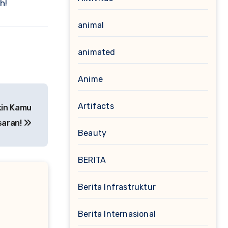
h!
animal
animated
Anime
Artifacts
kin Kamu
saran!
Beauty
BERITA
Berita Infrastruktur
Berita Internasional