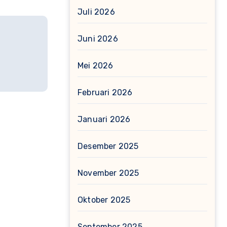
Juli 2026
Juni 2026
Mei 2026
Februari 2026
Januari 2026
Desember 2025
November 2025
Oktober 2025
September 2025