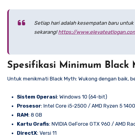
Setiap hari adalah kesempatan baru untuk 
sekarang!
https://www.elevateatlogan.co
Spesifikasi Minimum Black
Untuk menikmati Black Myth: Wukong dengan baik, be
Sistem Operasi
: Windows 10 (64-bit)
Prosesor
: Intel Core i5-2500 / AMD Ryzen 5 140
RAM
: 8 GB
Kartu Grafis
: NVIDIA GeForce GTX 960 / AMD Ra
DirectX
: Versi 11