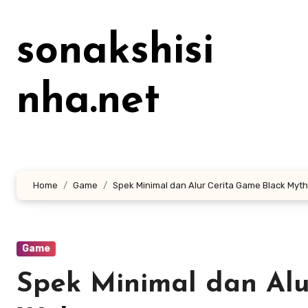
Lewati
ke
sonakshisi
konten
nha.net
Home
Game
Spek Minimal dan Alur Cerita Game Black Myt
Game
Spek Minimal dan Alu