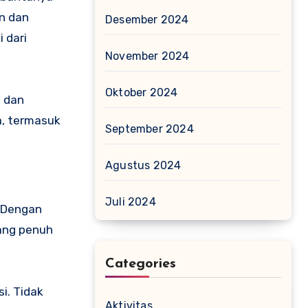
an dan
Desember 2024
 dari
November 2024
Oktober 2024
 dan
a, termasuk
September 2024
Agustus 2024
Juli 2024
. Dengan
ang penuh
Categories
i. Tidak
Aktivitas