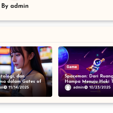
By
admin
Game
itologi, dan
Spaceman: Dari Ruan
tma dalam Gates of
Hampa Menuju Hoki 
s
Terhingga di Slot Pra
in
admin
11/14/2025
10/23/2025
2025