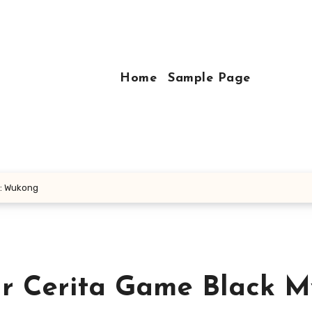
Home
Sample Page
h: Wukong
r Cerita Game Black M