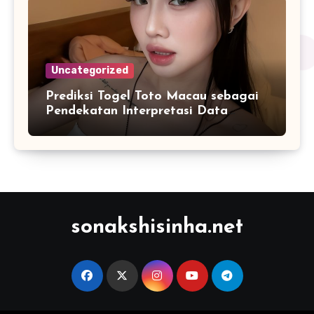
Uncategorized
Prediksi Togel Toto Macau sebagai
Pendekatan Interpretasi Data
Numerik dalam Sistem Digital
Modern
sonakshisinha.net