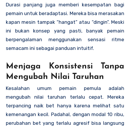
Durasi panjang juga memberi kesempatan bagi
pemain untuk beradaptasi. Mereka bisa merasakan
kapan mesin tampak “hangat” atau “dingin”. Meski
ini bukan konsep yang pasti, banyak pemain
berpengalaman menggunakan sensasi ritme
semacam ini sebagai panduan intuitif.
Menjaga Konsistensi Tanpa
Mengubah Nilai Taruhan
Kesalahan umum pemain pemula adalah
mengubah nilai taruhan terlalu cepat. Mereka
terpancing naik bet hanya karena melihat satu
kemenangan kecil. Padahal, dengan modal 10 ribu,
perubahan bet yang terlalu agresif bisa langsung