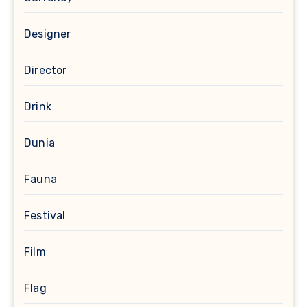
Designer
Director
Drink
Dunia
Fauna
Festival
Film
Flag