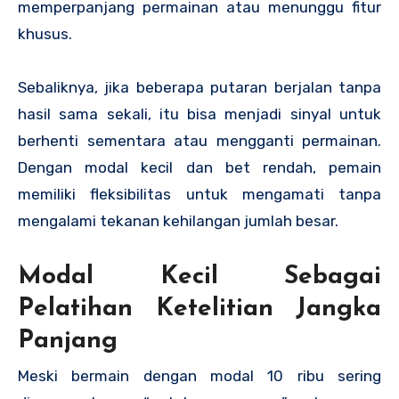
memperpanjang permainan atau menunggu fitur
khusus.
Sebaliknya, jika beberapa putaran berjalan tanpa
hasil sama sekali, itu bisa menjadi sinyal untuk
berhenti sementara atau mengganti permainan.
Dengan modal kecil dan bet rendah, pemain
memiliki fleksibilitas untuk mengamati tanpa
mengalami tekanan kehilangan jumlah besar.
Modal Kecil Sebagai
Pelatihan Ketelitian Jangka
Panjang
Meski bermain dengan modal 10 ribu sering