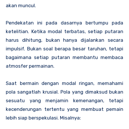
akan muncul.
Pendekatan ini pada dasarnya bertumpu pada
ketelitian. Ketika modal terbatas, setiap putaran
harus dihitung, bukan hanya dijalankan secara
impulsif. Bukan soal berapa besar taruhan, tetapi
bagaimana setiap putaran membantu membaca
atmosfer permainan.
Saat bermain dengan modal ringan, memahami
pola sangatlah krusial. Pola yang dimaksud bukan
sesuatu yang menjamin kemenangan, tetapi
kecenderungan tertentu yang membuat pemain
lebih siap berspekulasi. Misalnya: