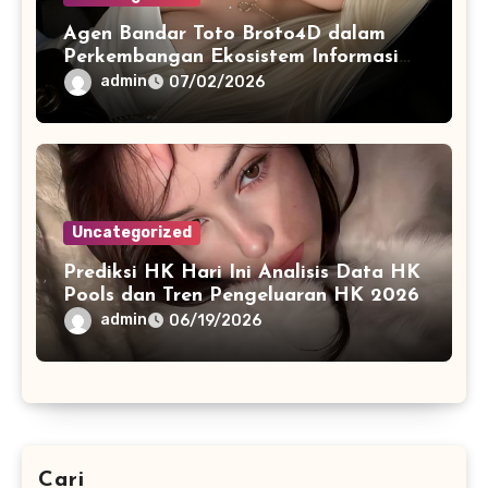
Agen Bandar Toto Broto4D dalam
Perkembangan Ekosistem Informasi
Digital Masa Kini
admin
07/02/2026
Uncategorized
Prediksi HK Hari Ini Analisis Data HK
Pools dan Tren Pengeluaran HK 2026
admin
06/19/2026
Cari