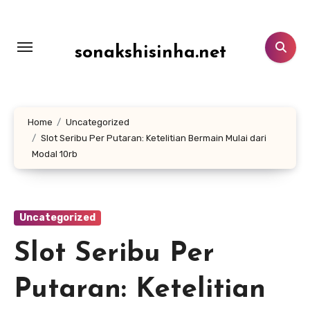
Lewati
ke
konten
sonakshisinha.net
Home
Uncategorized
Slot Seribu Per Putaran: Ketelitian Bermain Mulai dari
Modal 10rb
Uncategorized
Slot Seribu Per
Putaran: Ketelitian