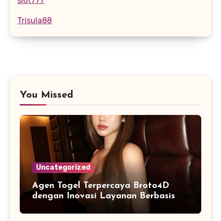
slot777
Trisula88
You Missed
Uncategorized
Agen Togel Terpercaya Broto4D
dengan Inovasi Layanan Berbasis
Digital