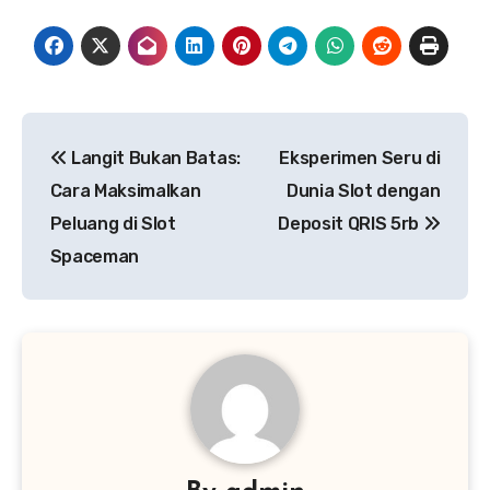
Navigasi
Langit Bukan Batas:
Eksperimen Seru di
pos
Cara Maksimalkan
Dunia Slot dengan
Peluang di Slot
Deposit QRIS 5rb
Spaceman