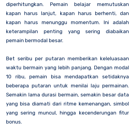
diperhitungkan. Pemain belajar memutuskan
kapan harus lanjut, kapan harus berhenti, dan
kapan harus menunggu momentum. Ini adalah
keterampilan penting yang sering diabaikan
pemain bermodal besar.
Bet seribu per putaran memberikan keleluasaan
waktu bermain yang lebih panjang. Dengan modal
10 ribu, pemain bisa mendapatkan setidaknya
beberapa putaran untuk menilai laju permainan.
Semakin lama durasi bermain, semakin besar data
yang bisa diamati dari ritme kemenangan, simbol
yang sering muncul, hingga kecenderungan fitur
bonus.