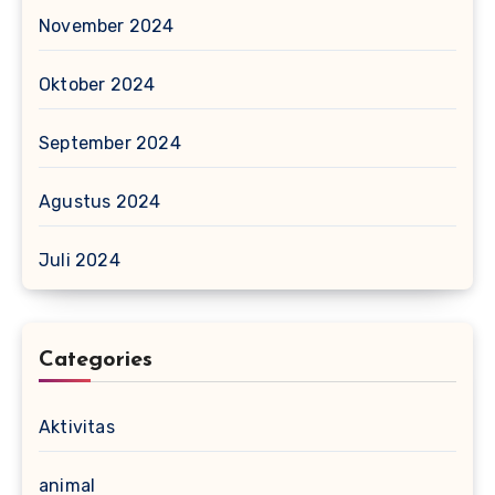
November 2024
Oktober 2024
September 2024
Agustus 2024
Juli 2024
Categories
Aktivitas
animal