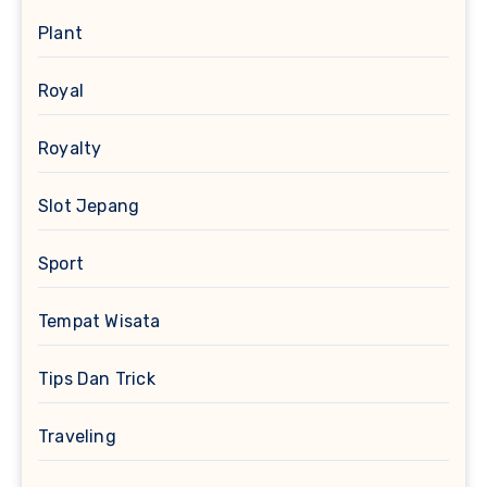
Plant
Royal
Royalty
Slot Jepang
Sport
Tempat Wisata
Tips Dan Trick
Traveling