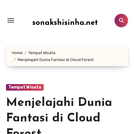
Lewati
ke
konten
sonakshisinha.net
Home
Tempat Wisata
Menjelajahi Dunia Fantasi di Cloud Forest
Tempat Wisata
Menjelajahi Dunia
Fantasi di Cloud