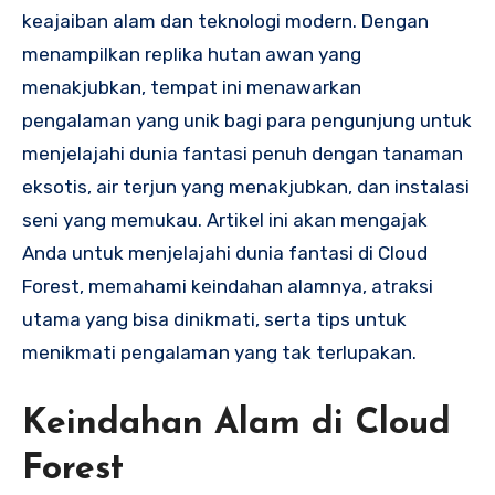
keajaiban alam dan teknologi modern. Dengan
menampilkan replika hutan awan yang
menakjubkan, tempat ini menawarkan
pengalaman yang unik bagi para pengunjung untuk
menjelajahi dunia fantasi penuh dengan tanaman
eksotis, air terjun yang menakjubkan, dan instalasi
seni yang memukau. Artikel ini akan mengajak
Anda untuk menjelajahi dunia fantasi di Cloud
Forest, memahami keindahan alamnya, atraksi
utama yang bisa dinikmati, serta tips untuk
menikmati pengalaman yang tak terlupakan.
Keindahan Alam di Cloud
Forest