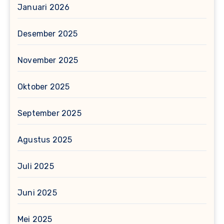
Januari 2026
Desember 2025
November 2025
Oktober 2025
September 2025
Agustus 2025
Juli 2025
Juni 2025
Mei 2025