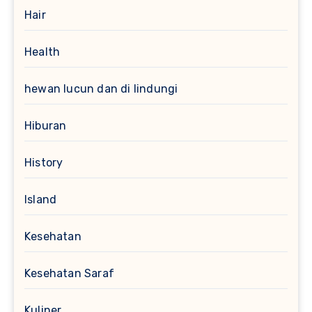
Hair
Health
hewan lucun dan di lindungi
Hiburan
History
Island
Kesehatan
Kesehatan Saraf
Kuliner