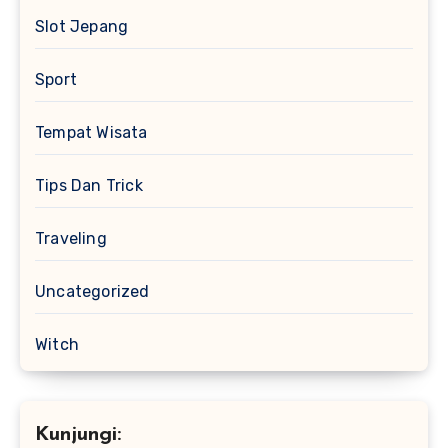
Slot Jepang
Sport
Tempat Wisata
Tips Dan Trick
Traveling
Uncategorized
Witch
Kunjungi: