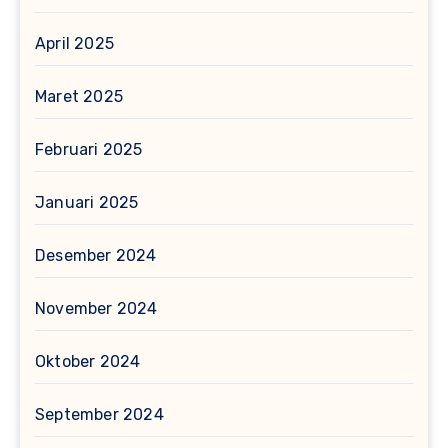
April 2025
Maret 2025
Februari 2025
Januari 2025
Desember 2024
November 2024
Oktober 2024
September 2024