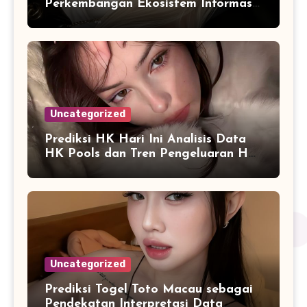
Perkembangan Ekosistem Informasi
Digital Masa Kini
Uncategorized
Prediksi HK Hari Ini Analisis Data
HK Pools dan Tren Pengeluaran HK
2026
Uncategorized
Prediksi Togel Toto Macau sebagai
Pendekatan Interpretasi Data