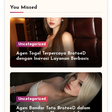
You Missed
Uncategorized
Agen Togel Terpercaya Broto4D
dengan Inovasi Layanan Berbasis
Digital
Uncategorized
Agen Bandar Toto Broto4D dalam