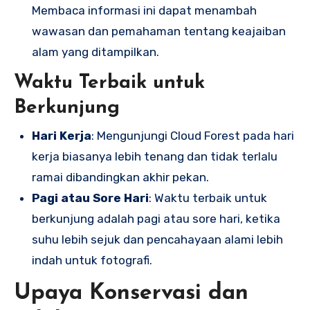
Membaca informasi ini dapat menambah
wawasan dan pemahaman tentang keajaiban
alam yang ditampilkan.
Waktu Terbaik untuk
Berkunjung
Hari Kerja
: Mengunjungi Cloud Forest pada hari
kerja biasanya lebih tenang dan tidak terlalu
ramai dibandingkan akhir pekan.
Pagi atau Sore Hari
: Waktu terbaik untuk
berkunjung adalah pagi atau sore hari, ketika
suhu lebih sejuk dan pencahayaan alami lebih
indah untuk fotografi.
Upaya Konservasi dan