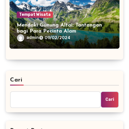
Tempat Wisata
Mendaki Gunung Altai: Tantangan
bagi Para Pecinta Alam
admin
09/02/2024
Cari
Cari