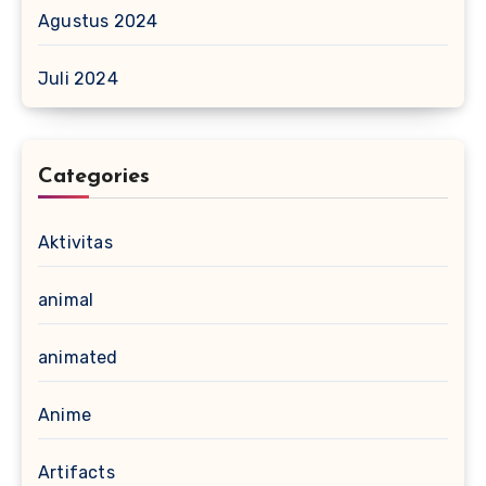
Agustus 2024
Juli 2024
Categories
Aktivitas
animal
animated
Anime
Artifacts