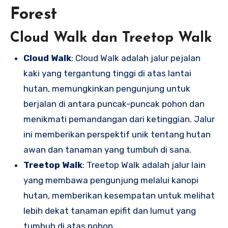
Forest
Cloud Walk dan Treetop Walk
Cloud Walk
: Cloud Walk adalah jalur pejalan
kaki yang tergantung tinggi di atas lantai
hutan, memungkinkan pengunjung untuk
berjalan di antara puncak-puncak pohon dan
menikmati pemandangan dari ketinggian. Jalur
ini memberikan perspektif unik tentang hutan
awan dan tanaman yang tumbuh di sana.
Treetop Walk
: Treetop Walk adalah jalur lain
yang membawa pengunjung melalui kanopi
hutan, memberikan kesempatan untuk melihat
lebih dekat tanaman epifit dan lumut yang
tumbuh di atas pohon.