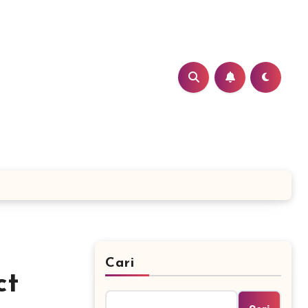
Cari
ct