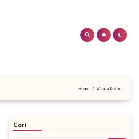
Home
Wisata Kuliner
Cari