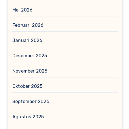
Mei 2026
Februari 2026
Januari 2026
Desember 2025
November 2025
Oktober 2025
September 2025
Agustus 2025