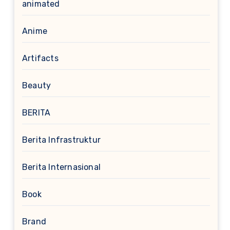
animated
Anime
Artifacts
Beauty
BERITA
Berita Infrastruktur
Berita Internasional
Book
Brand