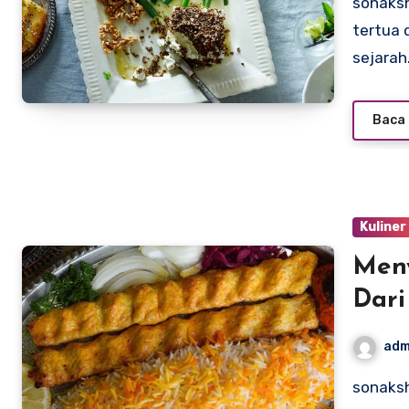
sonakshisinha.net – Zoroastrianisme, salah satu agama
tertua 
sejara
Baca 
Kuliner
Meny
Dari
adm
sonakshisinha.net – Iran, sebuah negara yang kaya akan