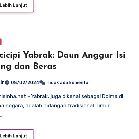
Lebih Lanjut
icipi Yabrak: Daun Anggur Isi
ng dan Beras
in
08/02/2024
Tidak ada komentar
a negara, adalah hidangan tradisional Timur
…
Lebih Lanjut