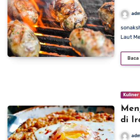
adm
sonakshisinha.net – Siprus, sebuah pulau yang terletak di
Laut Me
Baca 
Kuliner
Menj
di I
adm