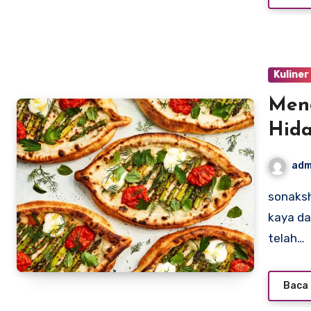
Kuliner
Menc
Hida
adm
sonakshisinha.net – Masakan Turki memiliki sejarah yang
kaya da
telah…
Baca 