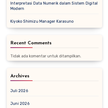
Interpretasi Data Numerik dalam Sistem Digital
Modern
Kiyoko Shimizu Manager Karasuno
Recent Comments
Tidak ada komentar untuk ditampilkan.
Archives
Juli 2026
Juni 2026