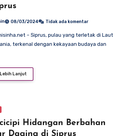
iprus
in
08/03/2024
Tidak ada komentar
ania, terkenal dengan kekayaan budaya dan
…
Lebih Lanjut
icipi Hidangan Berbahan
r Daging di Siprus