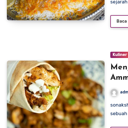
sejarah
Baca 
Kuliner
Menj
Amm
adm
sonakshisinha.net – Amman, ibu kota Yordania, adalah
sebuah 