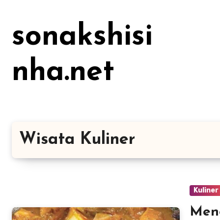
Lewati
ke
sonakshisi
konten
nha.net
Wisata Kuliner
Kuliner
Men