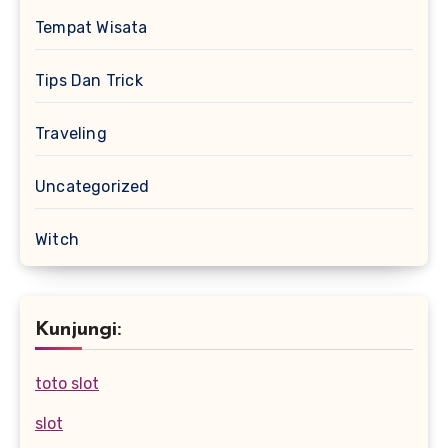
Tempat Wisata
Tips Dan Trick
Traveling
Uncategorized
Witch
Kunjungi:
toto slot
slot