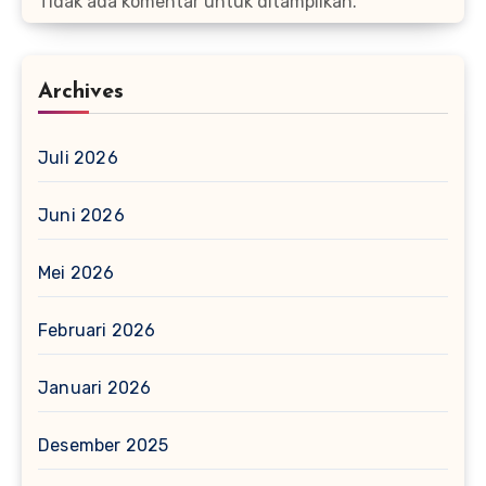
Tidak ada komentar untuk ditampilkan.
Archives
Juli 2026
Juni 2026
Mei 2026
Februari 2026
Januari 2026
Desember 2025