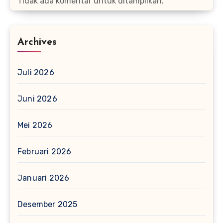
Tidak ada komentar untuk ditampilkan.
Archives
Juli 2026
Juni 2026
Mei 2026
Februari 2026
Januari 2026
Desember 2025