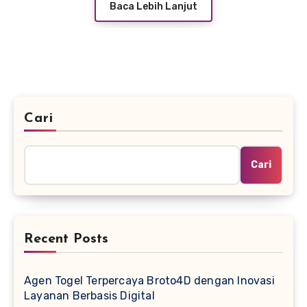
Baca Lebih Lanjut
Cari
Cari
Recent Posts
Agen Togel Terpercaya Broto4D dengan Inovasi
Layanan Berbasis Digital