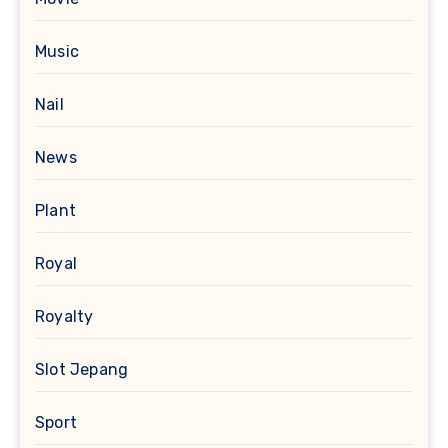
Music
Nail
News
Plant
Royal
Royalty
Slot Jepang
Sport