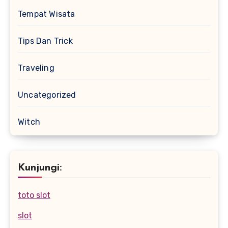
Tempat Wisata
Tips Dan Trick
Traveling
Uncategorized
Witch
Kunjungi:
toto slot
slot