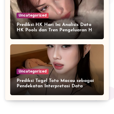
Uncategorized
Prediksi HK Hari Ini Analisis Data
HK Pools dan Tren Pengeluaran HK
2026
Uncategorized
Prediksi Togel Toto Macau sebagai
Pendekatan Interpretasi Data
Numerik dalam Sistem Digital
Modern