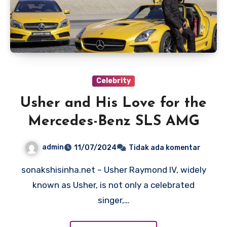
Celebrity
Usher and His Love for the
Mercedes-Benz SLS AMG
admin
11/07/2024
Tidak ada komentar
sonakshisinha.net – Usher Raymond IV, widely
known as Usher, is not only a celebrated
singer,…