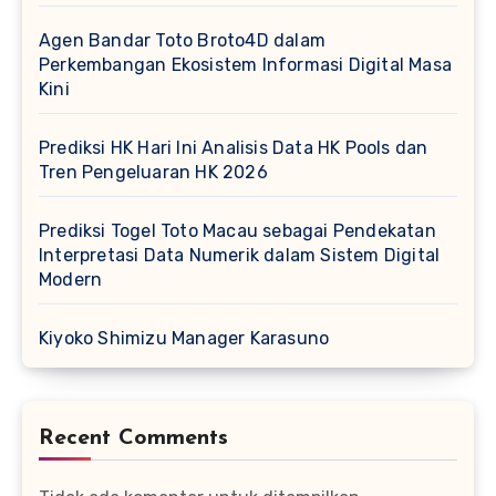
Agen Bandar Toto Broto4D dalam
Perkembangan Ekosistem Informasi Digital Masa
Kini
Prediksi HK Hari Ini Analisis Data HK Pools dan
Tren Pengeluaran HK 2026
Prediksi Togel Toto Macau sebagai Pendekatan
Interpretasi Data Numerik dalam Sistem Digital
Modern
Kiyoko Shimizu Manager Karasuno
Recent Comments