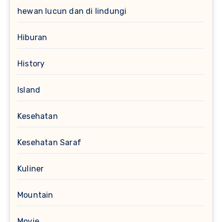
hewan lucun dan di lindungi
Hiburan
History
Island
Kesehatan
Kesehatan Saraf
Kuliner
Mountain
Movie