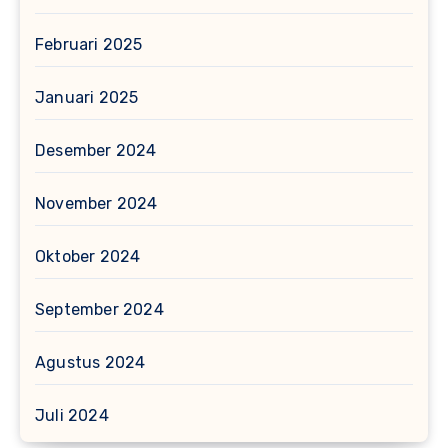
Februari 2025
Januari 2025
Desember 2024
November 2024
Oktober 2024
September 2024
Agustus 2024
Juli 2024