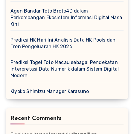
Agen Bandar Toto Broto4D dalam
Perkembangan Ekosistem Informasi Digital Masa
Kini
Prediksi HK Hari Ini Analisis Data HK Pools dan
Tren Pengeluaran HK 2026
Prediksi Togel Toto Macau sebagai Pendekatan
Interpretasi Data Numerik dalam Sistem Digital
Modern
Kiyoko Shimizu Manager Karasuno
Recent Comments