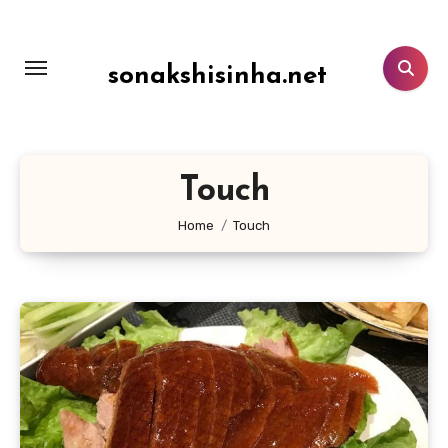
Lewati
ke
konten
sonakshisinha.net
Touch
Home
Touch