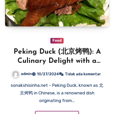
Food
Peking Duck (北京烤鸭): A
Culinary Delight with a
Crispy Touch
admin
10/27/2024
Tidak ada komentar
sonakshisinha.net – Peking Duck, known as 北
京烤鸭 in Chinese, is a renowned dish
originating from…