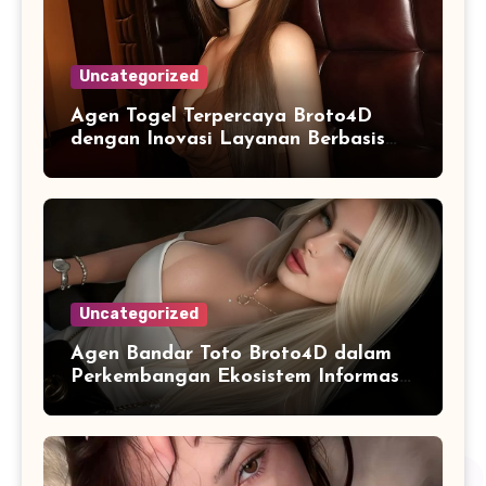
Uncategorized
Agen Togel Terpercaya Broto4D
dengan Inovasi Layanan Berbasis
Digital
Uncategorized
Agen Bandar Toto Broto4D dalam
Perkembangan Ekosistem Informasi
Digital Masa Kini