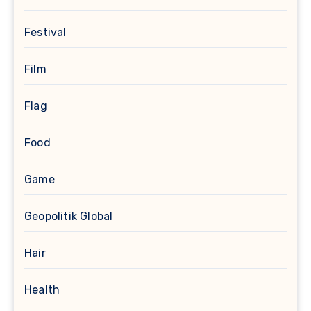
Festival
Film
Flag
Food
Game
Geopolitik Global
Hair
Health