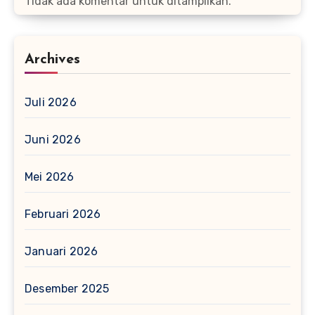
Tidak ada komentar untuk ditampilkan.
Archives
Juli 2026
Juni 2026
Mei 2026
Februari 2026
Januari 2026
Desember 2025