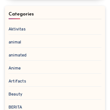
Categories
Aktivitas
animal
animated
Anime
Artifacts
Beauty
BERITA