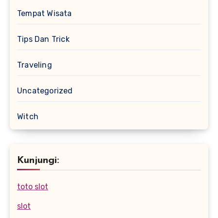
Tempat Wisata
Tips Dan Trick
Traveling
Uncategorized
Witch
Kunjungi:
toto slot
slot