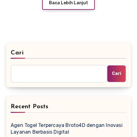
Baca Lebih Lanjut
Cari
Cari
Recent Posts
Agen Togel Terpercaya Broto4D dengan Inovasi
Layanan Berbasis Digital