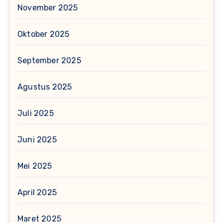
November 2025
Oktober 2025
September 2025
Agustus 2025
Juli 2025
Juni 2025
Mei 2025
April 2025
Maret 2025