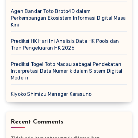
Agen Bandar Toto Broto4D dalam
Perkembangan Ekosistem Informasi Digital Masa
Kini
Prediksi HK Hari Ini Analisis Data HK Pools dan
Tren Pengeluaran HK 2026
Prediksi Togel Toto Macau sebagai Pendekatan
Interpretasi Data Numerik dalam Sistem Digital
Modern
Kiyoko Shimizu Manager Karasuno
Recent Comments