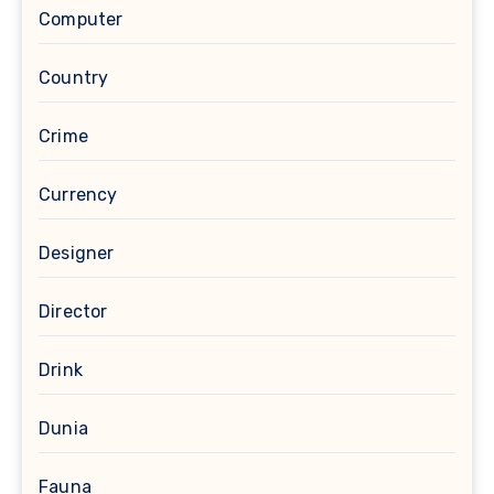
Computer
Country
Crime
Currency
Designer
Director
Drink
Dunia
Fauna