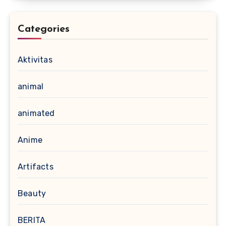
Categories
Aktivitas
animal
animated
Anime
Artifacts
Beauty
BERITA