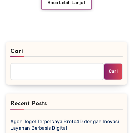
Baca Lebih Lanjut
Cari
Cari
Recent Posts
Agen Togel Terpercaya Broto4D dengan Inovasi
Layanan Berbasis Digital