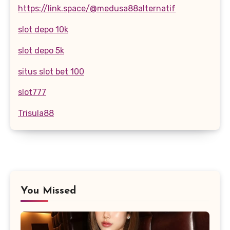
https://link.space/@medusa88alternatif
slot depo 10k
slot depo 5k
situs slot bet 100
slot777
Trisula88
You Missed