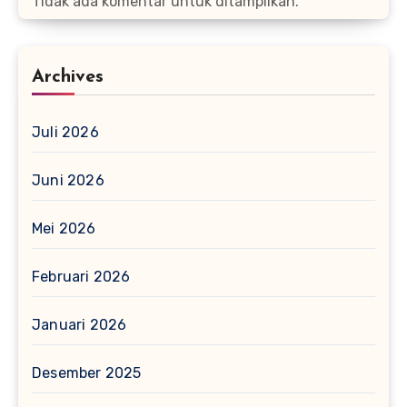
Tidak ada komentar untuk ditampilkan.
Archives
Juli 2026
Juni 2026
Mei 2026
Februari 2026
Januari 2026
Desember 2025