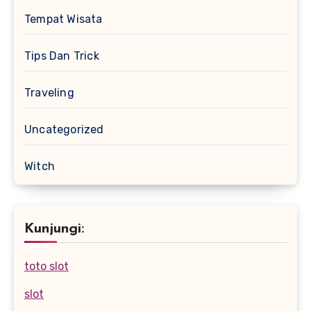
Tempat Wisata
Tips Dan Trick
Traveling
Uncategorized
Witch
Kunjungi:
toto slot
slot