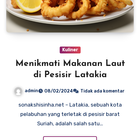
Kuliner
Menikmati Makanan Laut
di Pesisir Latakia
admin
08/02/2024
Tidak ada komentar
sonakshisinha.net – Latakia, sebuah kota
pelabuhan yang terletak di pesisir barat
Suriah, adalah salah satu…