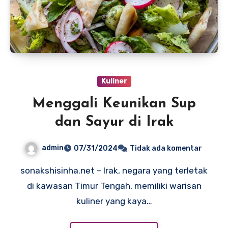
Kuliner
Menggali Keunikan Sup
dan Sayur di Irak
admin
07/31/2024
Tidak ada komentar
sonakshisinha.net – Irak, negara yang terletak
di kawasan Timur Tengah, memiliki warisan
kuliner yang kaya…