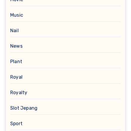
Music
Nail
News
Plant
Royal
Royalty
Slot Jepang
Sport