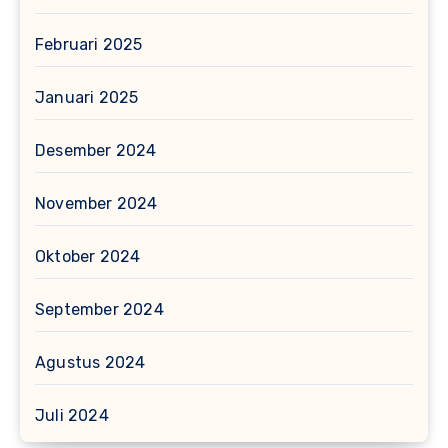
Februari 2025
Januari 2025
Desember 2024
November 2024
Oktober 2024
September 2024
Agustus 2024
Juli 2024