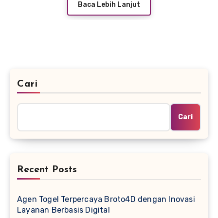
Baca Lebih Lanjut
Cari
Cari
Recent Posts
Agen Togel Terpercaya Broto4D dengan Inovasi
Layanan Berbasis Digital