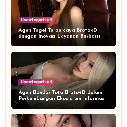
Uncategorized
Agen Togel Terpercaya Broto4D
dengan Inovasi Layanan Berbasis
Digital
Uncategorized
Agen Bandar Toto Broto4D dalam
Perkembangan Ekosistem Informasi
Digital Masa Kini