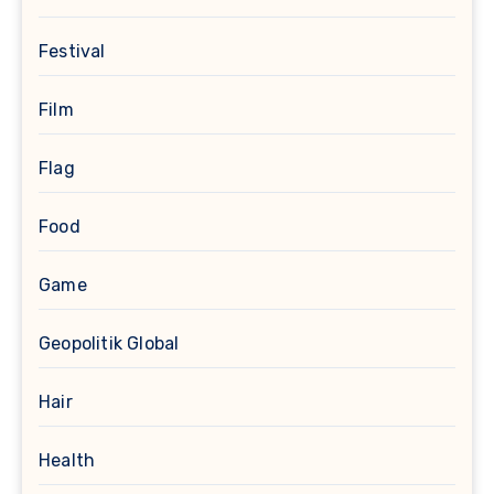
Festival
Film
Flag
Food
Game
Geopolitik Global
Hair
Health