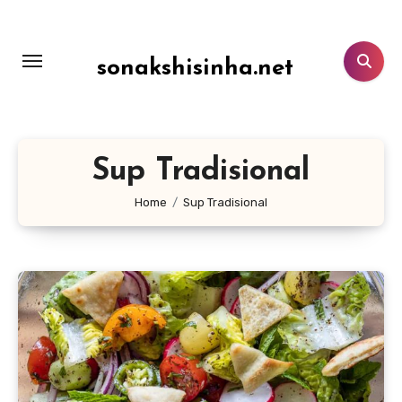
Lewati
ke
konten
sonakshisinha.net
Sup Tradisional
Home
Sup Tradisional