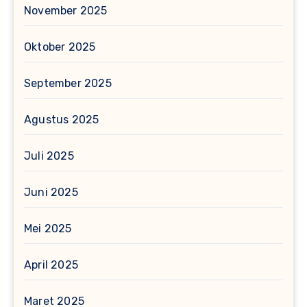
November 2025
Oktober 2025
September 2025
Agustus 2025
Juli 2025
Juni 2025
Mei 2025
April 2025
Maret 2025