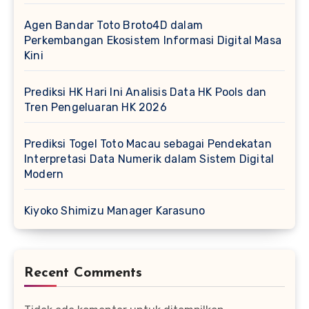
Agen Bandar Toto Broto4D dalam
Perkembangan Ekosistem Informasi Digital Masa
Kini
Prediksi HK Hari Ini Analisis Data HK Pools dan
Tren Pengeluaran HK 2026
Prediksi Togel Toto Macau sebagai Pendekatan
Interpretasi Data Numerik dalam Sistem Digital
Modern
Kiyoko Shimizu Manager Karasuno
Recent Comments