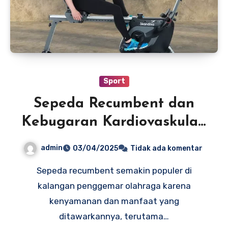
Sport
Sepeda Recumbent dan
Kebugaran Kardiovaskular:
Bagaimana Keduanya
admin
03/04/2025
Tidak ada komentar
Bekerja Bersama
Sepeda recumbent semakin populer di
kalangan penggemar olahraga karena
kenyamanan dan manfaat yang
ditawarkannya, terutama…