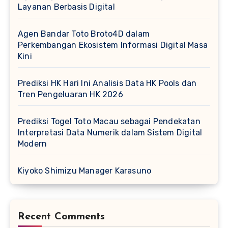
Layanan Berbasis Digital
Agen Bandar Toto Broto4D dalam
Perkembangan Ekosistem Informasi Digital Masa
Kini
Prediksi HK Hari Ini Analisis Data HK Pools dan
Tren Pengeluaran HK 2026
Prediksi Togel Toto Macau sebagai Pendekatan
Interpretasi Data Numerik dalam Sistem Digital
Modern
Kiyoko Shimizu Manager Karasuno
Recent Comments