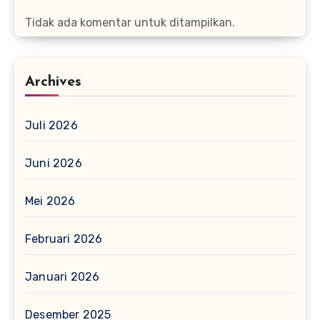
Tidak ada komentar untuk ditampilkan.
Archives
Juli 2026
Juni 2026
Mei 2026
Februari 2026
Januari 2026
Desember 2025