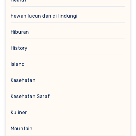
hewan lucun dan di lindungi
Hiburan
History
Island
Kesehatan
Kesehatan Saraf
Kuliner
Mountain