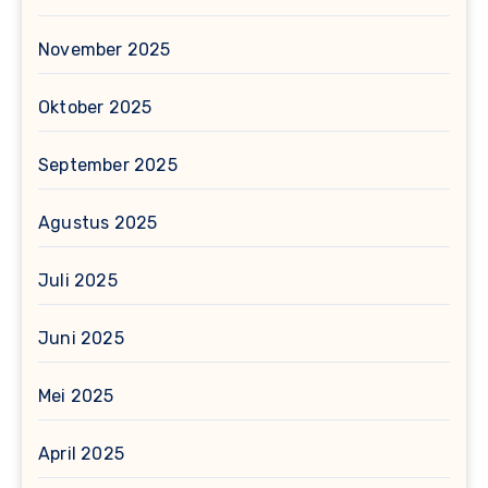
November 2025
Oktober 2025
September 2025
Agustus 2025
Juli 2025
Juni 2025
Mei 2025
April 2025