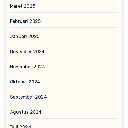
Maret 2025
Februari 2025
Januari 2025
Desember 2024
November 2024
Oktober 2024
September 2024
Agustus 2024
Juli 2024