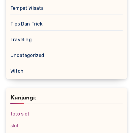
Tempat Wisata
Tips Dan Trick
Traveling
Uncategorized
Witch
Kunjungi:
toto slot
slot