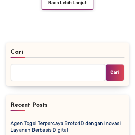
Baca Lebih Lanjut
Cari
Cari
Recent Posts
Agen Togel Terpercaya Broto4D dengan Inovasi
Layanan Berbasis Digital