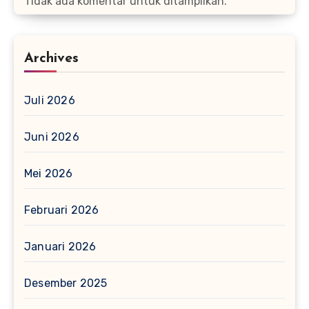
Tidak ada komentar untuk ditampilkan.
Archives
Juli 2026
Juni 2026
Mei 2026
Februari 2026
Januari 2026
Desember 2025