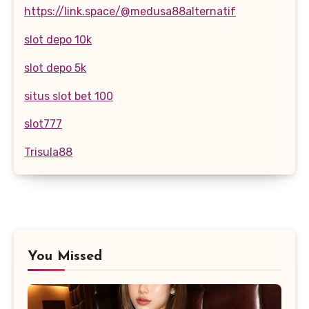
https://link.space/@medusa88alternatif
slot depo 10k
slot depo 5k
situs slot bet 100
slot777
Trisula88
You Missed