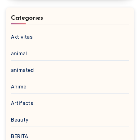
Categories
Aktivitas
animal
animated
Anime
Artifacts
Beauty
BERITA