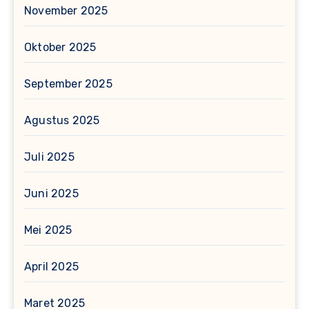
November 2025
Oktober 2025
September 2025
Agustus 2025
Juli 2025
Juni 2025
Mei 2025
April 2025
Maret 2025