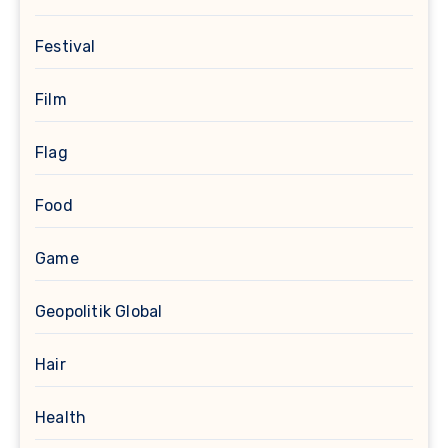
Festival
Film
Flag
Food
Game
Geopolitik Global
Hair
Health