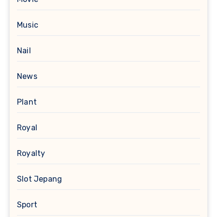
Music
Nail
News
Plant
Royal
Royalty
Slot Jepang
Sport