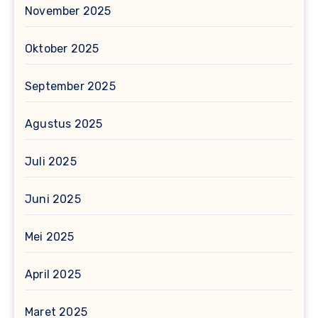
November 2025
Oktober 2025
September 2025
Agustus 2025
Juli 2025
Juni 2025
Mei 2025
April 2025
Maret 2025