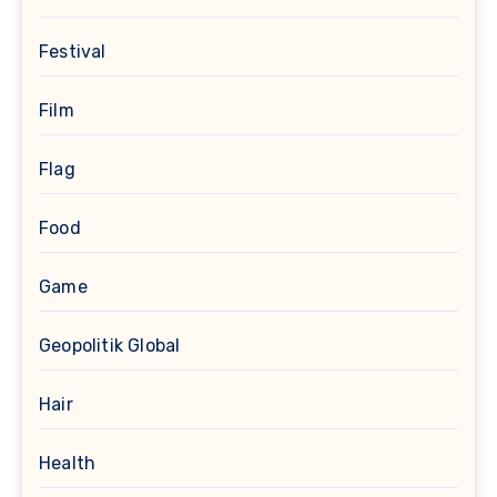
Festival
Film
Flag
Food
Game
Geopolitik Global
Hair
Health