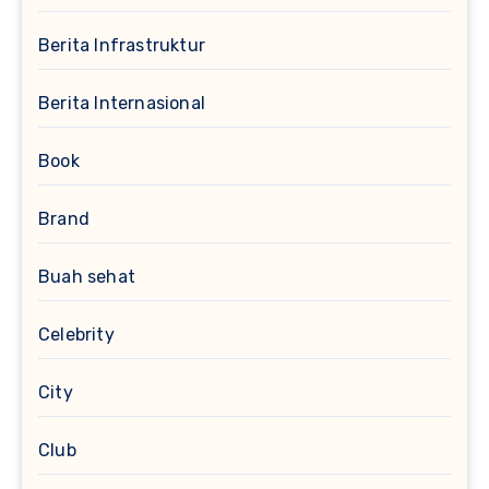
Berita Infrastruktur
Berita Internasional
Book
Brand
Buah sehat
Celebrity
City
Club