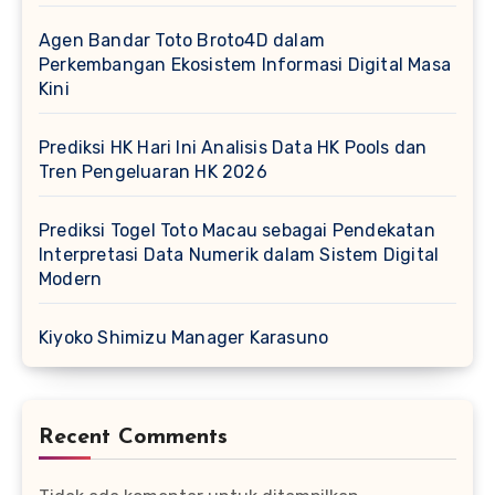
Agen Bandar Toto Broto4D dalam
Perkembangan Ekosistem Informasi Digital Masa
Kini
Prediksi HK Hari Ini Analisis Data HK Pools dan
Tren Pengeluaran HK 2026
Prediksi Togel Toto Macau sebagai Pendekatan
Interpretasi Data Numerik dalam Sistem Digital
Modern
Kiyoko Shimizu Manager Karasuno
Recent Comments