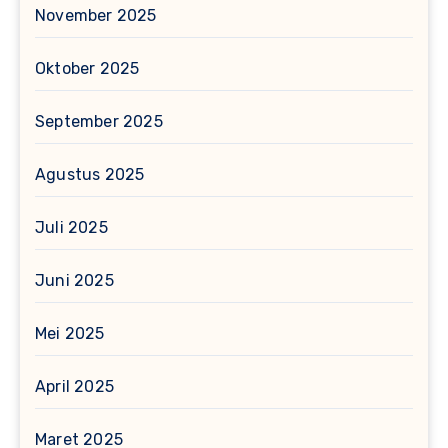
November 2025
Oktober 2025
September 2025
Agustus 2025
Juli 2025
Juni 2025
Mei 2025
April 2025
Maret 2025