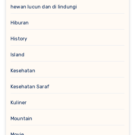
hewan lucun dan di lindungi
Hiburan
History
Island
Kesehatan
Kesehatan Saraf
Kuliner
Mountain
Movie