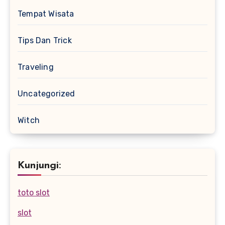
Tempat Wisata
Tips Dan Trick
Traveling
Uncategorized
Witch
Kunjungi:
toto slot
slot