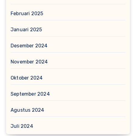
Februari 2025
Januari 2025
Desember 2024
November 2024
Oktober 2024
September 2024
Agustus 2024
Juli 2024