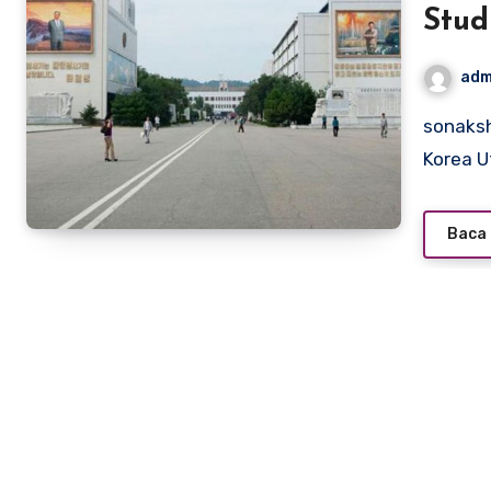
Stud
adm
sonakshisinha.net – Mansudae Art Studio di Pyongyang,
Korea U
Baca 