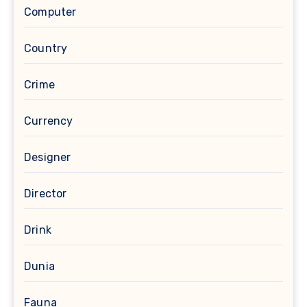
Computer
Country
Crime
Currency
Designer
Director
Drink
Dunia
Fauna