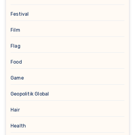
Festival
Film
Flag
Food
Game
Geopolitik Global
Hair
Health