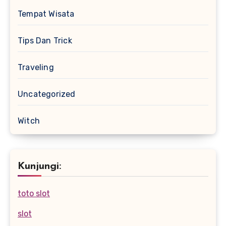
Tempat Wisata
Tips Dan Trick
Traveling
Uncategorized
Witch
Kunjungi:
toto slot
slot