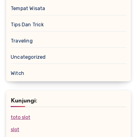
Tempat Wisata
Tips Dan Trick
Traveling
Uncategorized
Witch
Kunjungi:
toto slot
slot