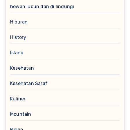
hewan lucun dan di lindungi
Hiburan
History
Island
Kesehatan
Kesehatan Saraf
Kuliner
Mountain
Movie