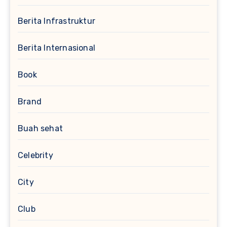
Berita Infrastruktur
Berita Internasional
Book
Brand
Buah sehat
Celebrity
City
Club