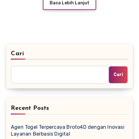
Baca Lebih Lanjut
Cari
Cari
Recent Posts
Agen Togel Terpercaya Broto4D dengan Inovasi
Layanan Berbasis Digital