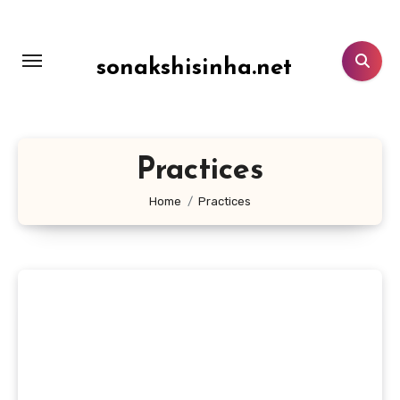
Lewati
ke
konten
sonakshisinha.net
Practices
Home
Practices