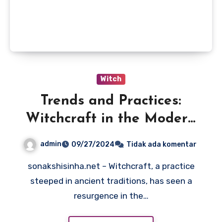
Witch
Trends and Practices:
Witchcraft in the Modern
Age
admin
09/27/2024
Tidak ada komentar
sonakshisinha.net – Witchcraft, a practice
steeped in ancient traditions, has seen a
resurgence in the…