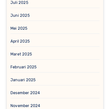
Juli 2025
Juni 2025
Mei 2025
April 2025
Maret 2025
Februari 2025
Januari 2025
Desember 2024
November 2024