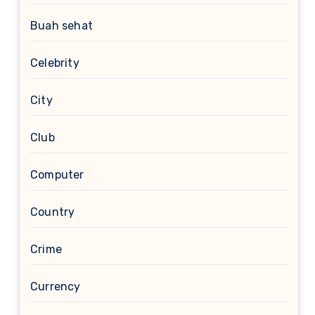
Buah sehat
Celebrity
City
Club
Computer
Country
Crime
Currency