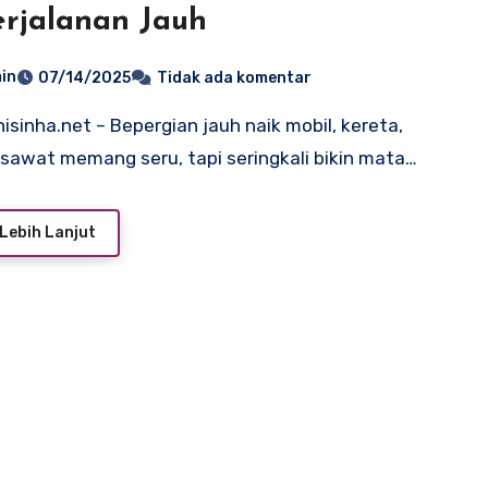
erjalanan Jauh
in
07/14/2025
Tidak ada komentar
sawat memang seru, tapi seringkali bikin mata…
Lebih Lanjut