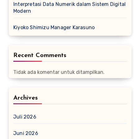
Interpretasi Data Numerik dalam Sistem Digital
Modern
Kiyoko Shimizu Manager Karasuno
Recent Comments
Tidak ada komentar untuk ditampilkan.
Archives
Juli 2026
Juni 2026