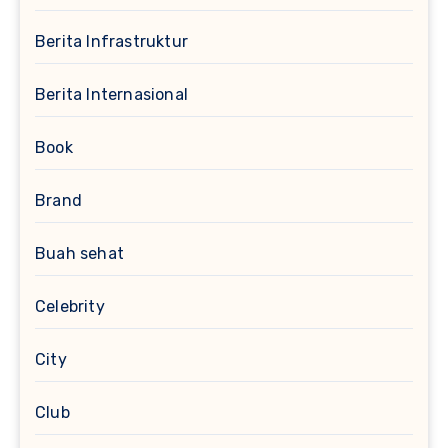
Berita Infrastruktur
Berita Internasional
Book
Brand
Buah sehat
Celebrity
City
Club