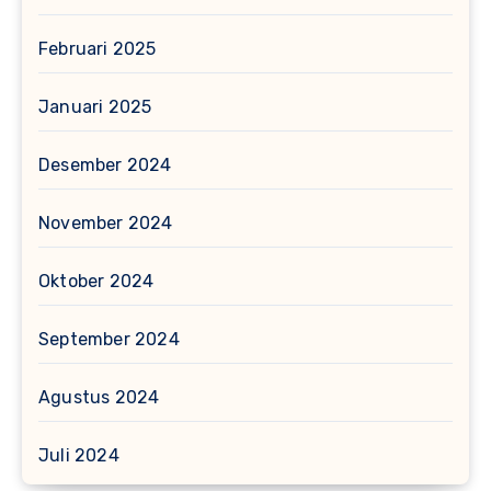
Februari 2025
Januari 2025
Desember 2024
November 2024
Oktober 2024
September 2024
Agustus 2024
Juli 2024