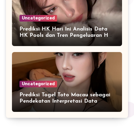
Uncategorized
Prediksi HK Hari Ini Analisis Data
HK Pools dan Tren Pengeluaran HK
2026
Uncategorized
Prediksi Togel Toto Macau sebagai
Pendekatan Interpretasi Data
Numerik dalam Sistem Digital
Modern