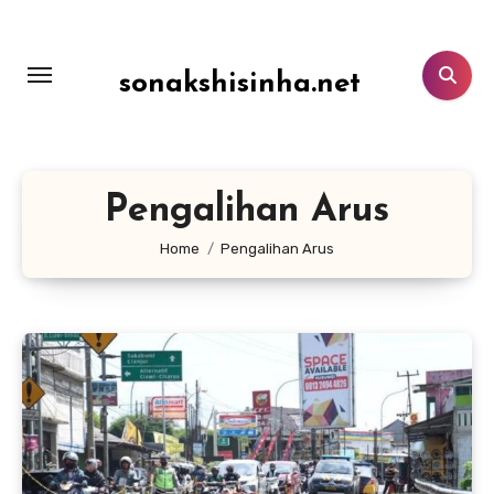
Lewati
ke
konten
sonakshisinha.net
Pengalihan Arus
Home
Pengalihan Arus