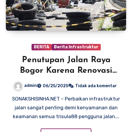
BERITA
Berita Infrastruktur
Penutupan Jalan Raya
Bogor Karena Renovasi
Jembatan, Pengalihan Arus
admin
06/25/2025
Tidak ada komentar
Lalu Lintas Diterapkan
SONAKSHISINHA.NET – Perbaikan infrastruktur
jalan sangat penting demi kenyamanan dan
keamanan semua trisula88 pengguna jalan.…