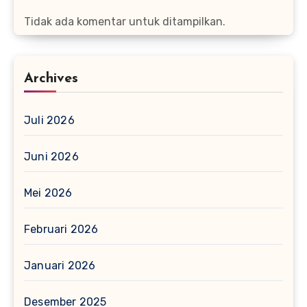
Tidak ada komentar untuk ditampilkan.
Archives
Juli 2026
Juni 2026
Mei 2026
Februari 2026
Januari 2026
Desember 2025