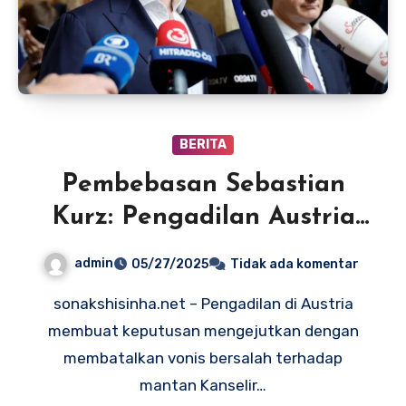
BERITA
Pembebasan Sebastian
Kurz: Pengadilan Austria
Anulir Vonis Sumpah Palsu
admin
05/27/2025
Tidak ada komentar
Mantan Kanselir
sonakshisinha.net – Pengadilan di Austria
membuat keputusan mengejutkan dengan
membatalkan vonis bersalah terhadap
mantan Kanselir…