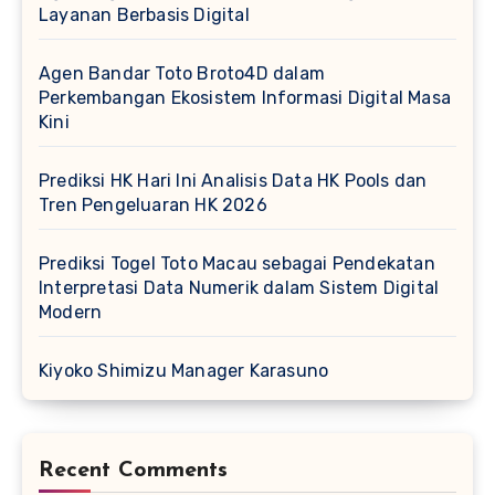
Layanan Berbasis Digital
Agen Bandar Toto Broto4D dalam
Perkembangan Ekosistem Informasi Digital Masa
Kini
Prediksi HK Hari Ini Analisis Data HK Pools dan
Tren Pengeluaran HK 2026
Prediksi Togel Toto Macau sebagai Pendekatan
Interpretasi Data Numerik dalam Sistem Digital
Modern
Kiyoko Shimizu Manager Karasuno
Recent Comments