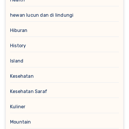
hewan lucun dan di lindungi
Hiburan
History
Island
Kesehatan
Kesehatan Saraf
Kuliner
Mountain