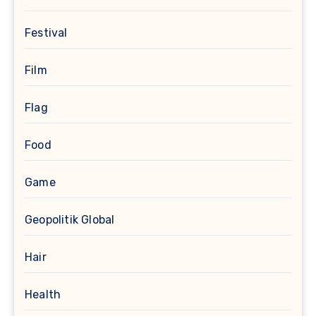
Festival
Film
Flag
Food
Game
Geopolitik Global
Hair
Health