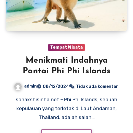
Tempat Wisata
Menikmati Indahnya
Pantai Phi Phi Islands
admin
08/12/2024
Tidak ada komentar
sonakshisinha.net – Phi Phi Islands, sebuah
kepulauan yang terletak di Laut Andaman,
Thailand, adalah salah…