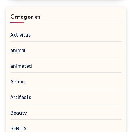
Categories
Aktivitas
animal
animated
Anime
Artifacts
Beauty
BERITA