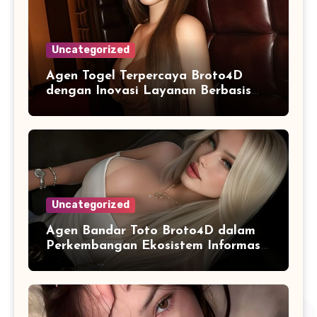
Uncategorized
Agen Togel Terpercaya Broto4D
dengan Inovasi Layanan Berbasis
Digital
Uncategorized
Agen Bandar Toto Broto4D dalam
Perkembangan Ekosistem Informasi
Digital Masa Kini