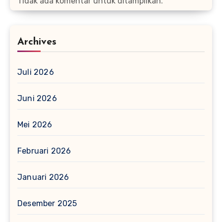
Tidak ada komentar untuk ditampilkan.
Archives
Juli 2026
Juni 2026
Mei 2026
Februari 2026
Januari 2026
Desember 2025