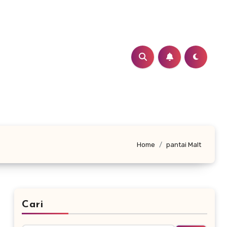
Home
pantai Malt
Cari