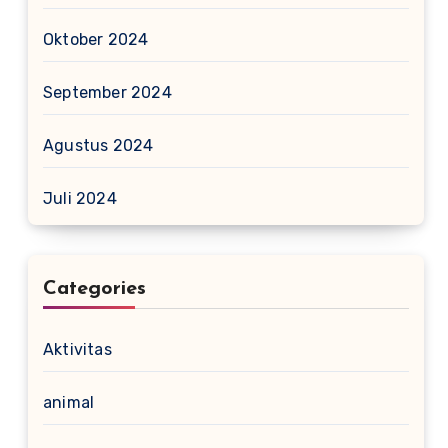
Oktober 2024
September 2024
Agustus 2024
Juli 2024
Categories
Aktivitas
animal