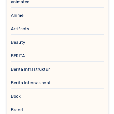
animated
Anime
Artifacts
Beauty
BERITA
Berita Infrastruktur
Berita Internasional
Book
Brand