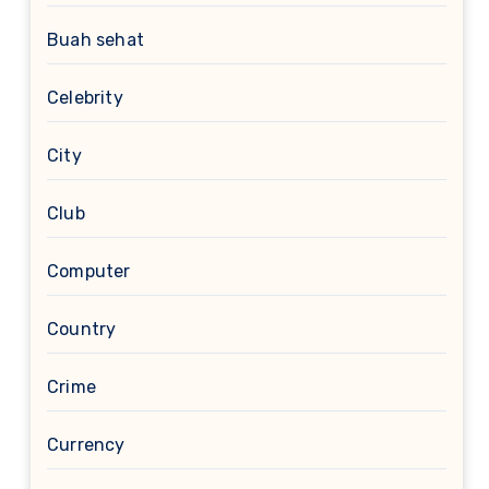
Buah sehat
Celebrity
City
Club
Computer
Country
Crime
Currency