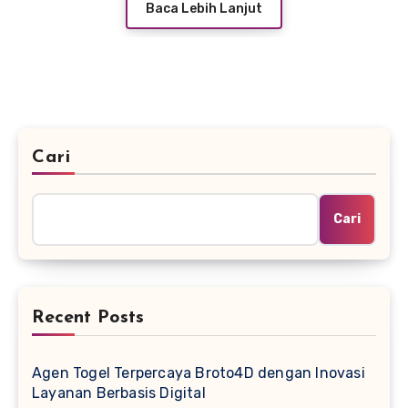
Baca Lebih Lanjut
Cari
Cari
Recent Posts
Agen Togel Terpercaya Broto4D dengan Inovasi
Layanan Berbasis Digital