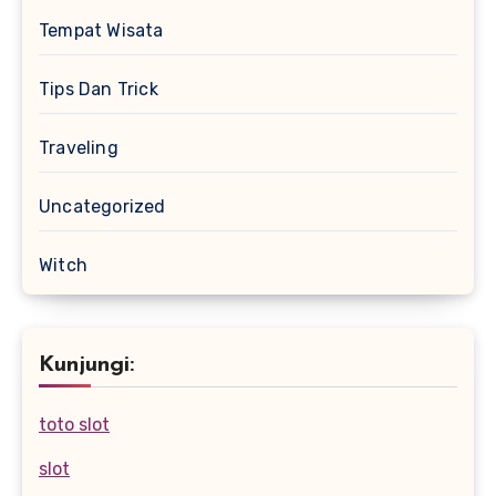
Tempat Wisata
Tips Dan Trick
Traveling
Uncategorized
Witch
Kunjungi:
toto slot
slot