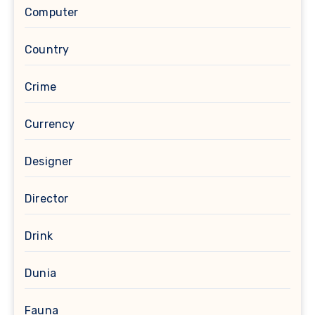
Computer
Country
Crime
Currency
Designer
Director
Drink
Dunia
Fauna