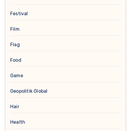
Festival
Film
Flag
Food
Game
Geopolitik Global
Hair
Health