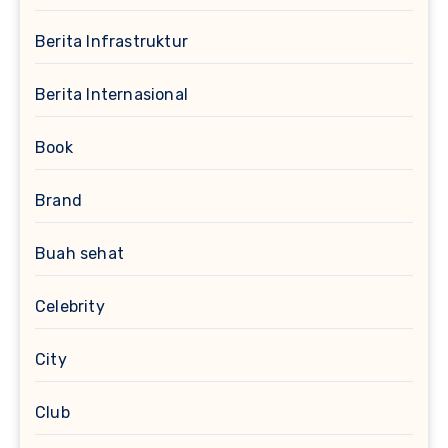
Berita Infrastruktur
Berita Internasional
Book
Brand
Buah sehat
Celebrity
City
Club