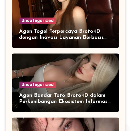
Uncategorized
Agen Togel Terpercaya Broto4D
dengan Inovasi Layanan Berbasis
Digital
Uncategorized
Agen Bandar Toto Broto4D dalam
Perkembangan Ekosistem Informasi
Digital Masa Kini