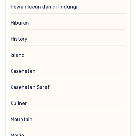
hewan lucun dan di lindungi
Hiburan
History
Island
Kesehatan
Kesehatan Saraf
Kuliner
Mountain
Movie