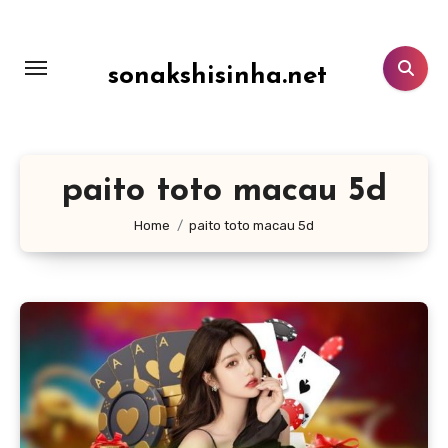
Lewati
ke
konten
sonakshisinha.net
paito toto macau 5d
Home
paito toto macau 5d