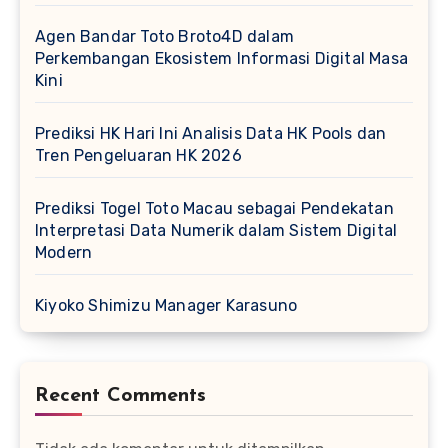
Agen Bandar Toto Broto4D dalam
Perkembangan Ekosistem Informasi Digital Masa
Kini
Prediksi HK Hari Ini Analisis Data HK Pools dan
Tren Pengeluaran HK 2026
Prediksi Togel Toto Macau sebagai Pendekatan
Interpretasi Data Numerik dalam Sistem Digital
Modern
Kiyoko Shimizu Manager Karasuno
Recent Comments