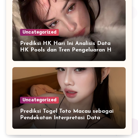
Uncategorized
Prediksi HK Hari Ini Analisis Data
HK Pools dan Tren Pengeluaran HK
2026
Uncategorized
Prediksi Togel Toto Macau sebagai
Pendekatan Interpretasi Data
Numerik dalam Sistem Digital
Modern