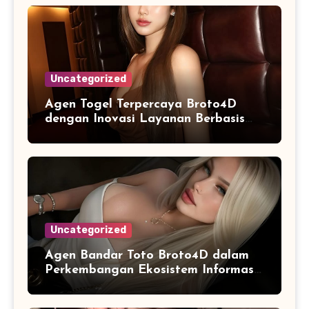
Uncategorized
Agen Togel Terpercaya Broto4D
dengan Inovasi Layanan Berbasis
Digital
Uncategorized
Agen Bandar Toto Broto4D dalam
Perkembangan Ekosistem Informasi
Digital Masa Kini