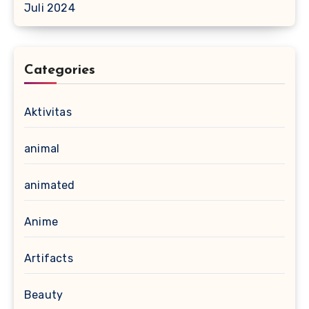
Juli 2024
Categories
Aktivitas
animal
animated
Anime
Artifacts
Beauty