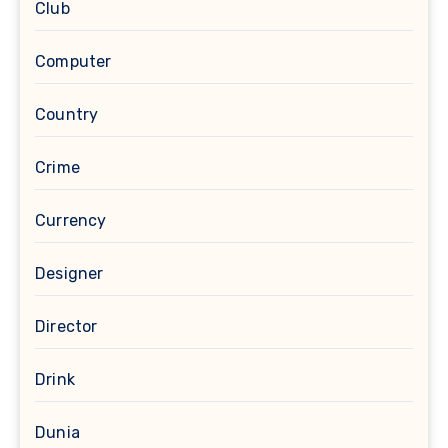
Club
Computer
Country
Crime
Currency
Designer
Director
Drink
Dunia