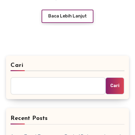
Baca Lebih Lanjut
Cari
Cari
Recent Posts