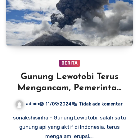
BERITA
Gunung Lewotobi Terus
Mengancam, Pemerintah
Perluas Zona Aman untuk
admin
11/09/2024
Tidak ada komentar
Mengurangi Risiko Adjust
sonakshisinha – Gunung Lewotobi, salah satu
gunung api yang aktif di Indonesia, terus
mengalami erupsi.…