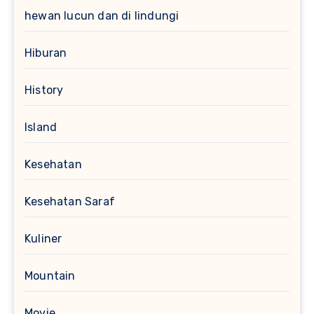
hewan lucun dan di lindungi
Hiburan
History
Island
Kesehatan
Kesehatan Saraf
Kuliner
Mountain
Movie