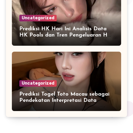
Uncategorized
Prediksi HK Hari Ini Analisis Data
HK Pools dan Tren Pengeluaran HK
2026
Uncategorized
Prediksi Togel Toto Macau sebagai
Pendekatan Interpretasi Data
Numerik dalam Sistem Digital
Modern