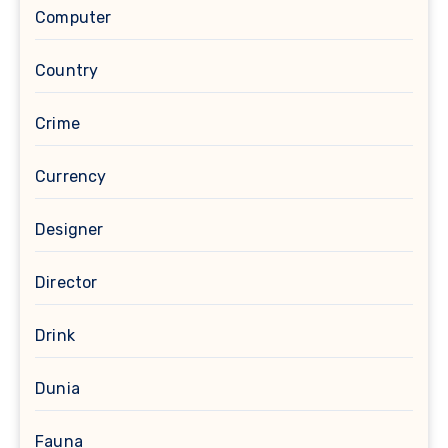
Computer
Country
Crime
Currency
Designer
Director
Drink
Dunia
Fauna