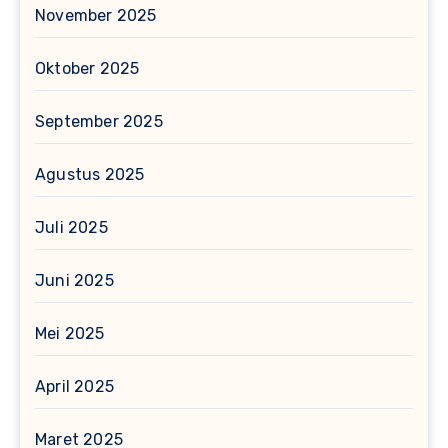
November 2025
Oktober 2025
September 2025
Agustus 2025
Juli 2025
Juni 2025
Mei 2025
April 2025
Maret 2025