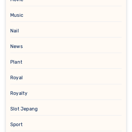
Music
Nail
News
Plant
Royal
Royalty
Slot Jepang
Sport