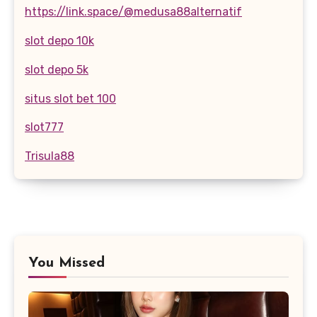
https://link.space/@medusa88alternatif
slot depo 10k
slot depo 5k
situs slot bet 100
slot777
Trisula88
You Missed