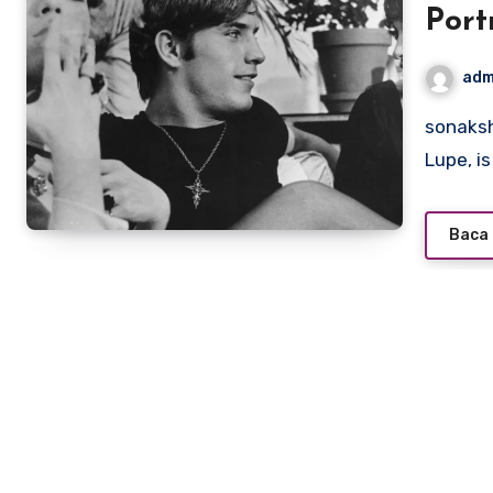
Port
adm
sonakshisinha.net – Andy Warhol’s 1966 experimental film,
Lupe, i
Baca 