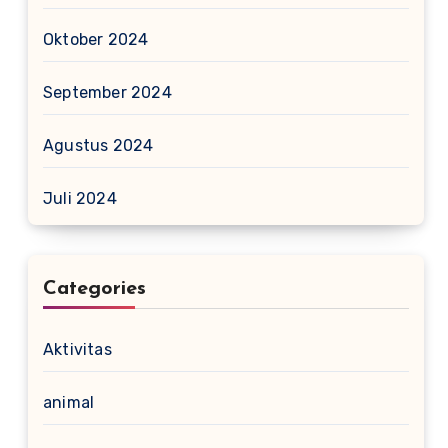
Oktober 2024
September 2024
Agustus 2024
Juli 2024
Categories
Aktivitas
animal