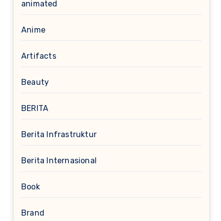
animated
Anime
Artifacts
Beauty
BERITA
Berita Infrastruktur
Berita Internasional
Book
Brand