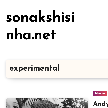
Lewati
ke
sonakshisi
konten
nha.net
experimental
Movie
Andy