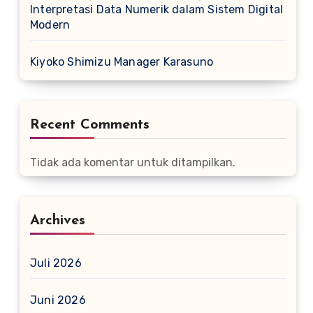
Interpretasi Data Numerik dalam Sistem Digital
Modern
Kiyoko Shimizu Manager Karasuno
Recent Comments
Tidak ada komentar untuk ditampilkan.
Archives
Juli 2026
Juni 2026