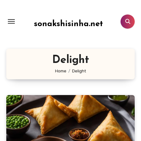
Lewati
ke
konten
sonakshisinha.net
Delight
Home
Delight