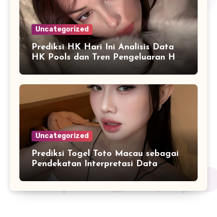
Uncategorized
Prediksi HK Hari Ini Analisis Data
HK Pools dan Tren Pengeluaran HK
2026
Uncategorized
Prediksi Togel Toto Macau sebagai
Pendekatan Interpretasi Data
Numerik dalam Sistem Digital
Modern