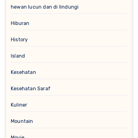
hewan lucun dan di lindungi
Hiburan
History
Island
Kesehatan
Kesehatan Saraf
Kuliner
Mountain
Movie