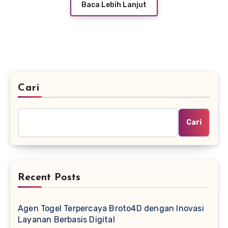
Baca Lebih Lanjut
Cari
Cari
Recent Posts
Agen Togel Terpercaya Broto4D dengan Inovasi
Layanan Berbasis Digital