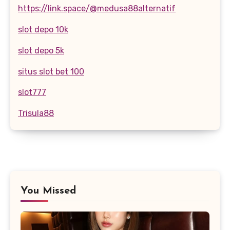
https://link.space/@medusa88alternatif
slot depo 10k
slot depo 5k
situs slot bet 100
slot777
Trisula88
You Missed