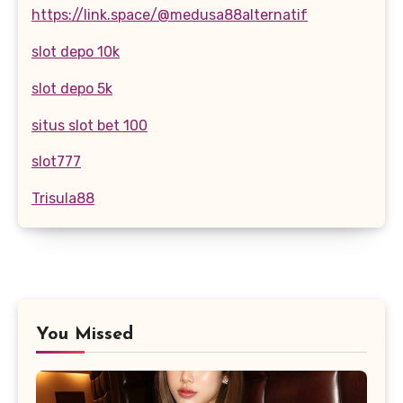
https://link.space/@medusa88alternatif
slot depo 10k
slot depo 5k
situs slot bet 100
slot777
Trisula88
You Missed