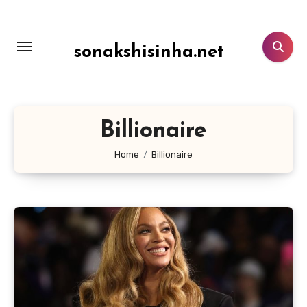
Lewati
ke
konten
sonakshisinha.net
Billionaire
Home
Billionaire