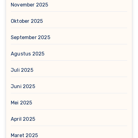
November 2025
Oktober 2025
September 2025
Agustus 2025
Juli 2025
Juni 2025
Mei 2025
April 2025
Maret 2025