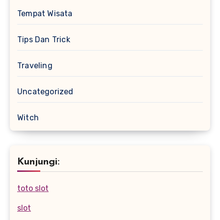
Tempat Wisata
Tips Dan Trick
Traveling
Uncategorized
Witch
Kunjungi:
toto slot
slot