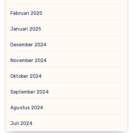
Februari 2025
Januari 2025
Desember 2024
November 2024
Oktober 2024
September 2024
Agustus 2024
Juli 2024