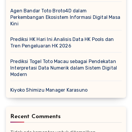
Agen Bandar Toto Broto4D dalam
Perkembangan Ekosistem Informasi Digital Masa
Kini
Prediksi HK Hari Ini Analisis Data HK Pools dan
Tren Pengeluaran HK 2026
Prediksi Togel Toto Macau sebagai Pendekatan
Interpretasi Data Numerik dalam Sistem Digital
Modern
Kiyoko Shimizu Manager Karasuno
Recent Comments