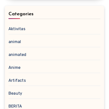
Categories
Aktivitas
animal
animated
Anime
Artifacts
Beauty
BERITA