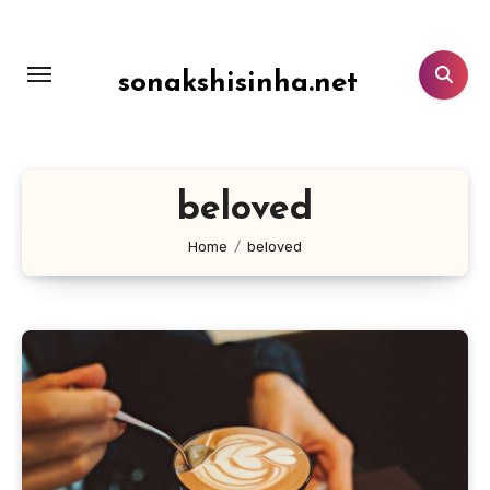
Lewati
ke
konten
sonakshisinha.net
beloved
Home
beloved