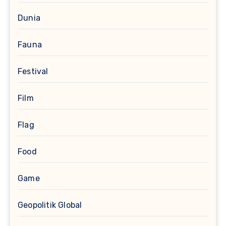
Dunia
Fauna
Festival
Film
Flag
Food
Game
Geopolitik Global