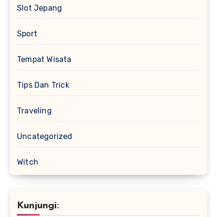
Slot Jepang
Sport
Tempat Wisata
Tips Dan Trick
Traveling
Uncategorized
Witch
Kunjungi: