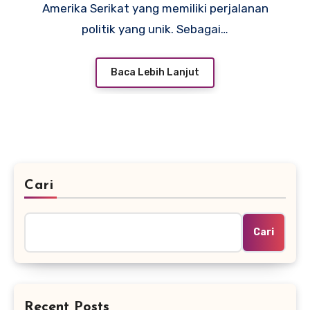
Amerika Serikat yang memiliki perjalanan
politik yang unik. Sebagai…
Baca Lebih Lanjut
Cari
Cari
Recent Posts