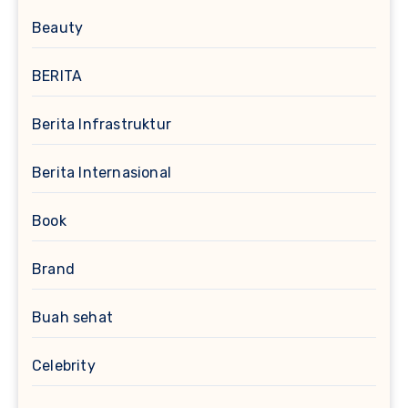
Beauty
BERITA
Berita Infrastruktur
Berita Internasional
Book
Brand
Buah sehat
Celebrity