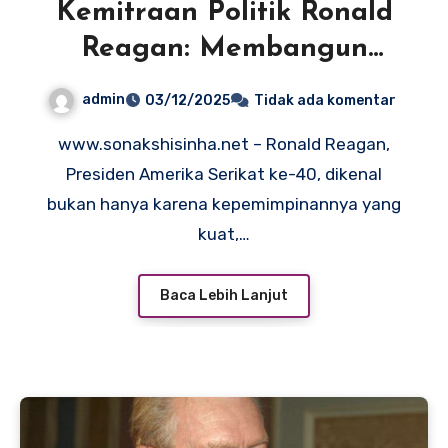
Kemitraan Politik Ronald
Reagan: Membangun
Koalisi Konservatif
admin
03/12/2025
Tidak ada komentar
www.sonakshisinha.net – Ronald Reagan,
Presiden Amerika Serikat ke-40, dikenal
bukan hanya karena kepemimpinannya yang
kuat,…
Baca Lebih Lanjut