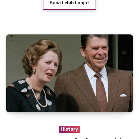
Baca Lebih Lanjut
History