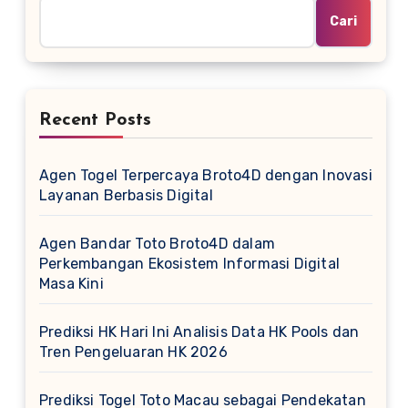
Cari
Recent Posts
Agen Togel Terpercaya Broto4D dengan Inovasi
Layanan Berbasis Digital
Agen Bandar Toto Broto4D dalam
Perkembangan Ekosistem Informasi Digital
Masa Kini
Prediksi HK Hari Ini Analisis Data HK Pools dan
Tren Pengeluaran HK 2026
Prediksi Togel Toto Macau sebagai Pendekatan