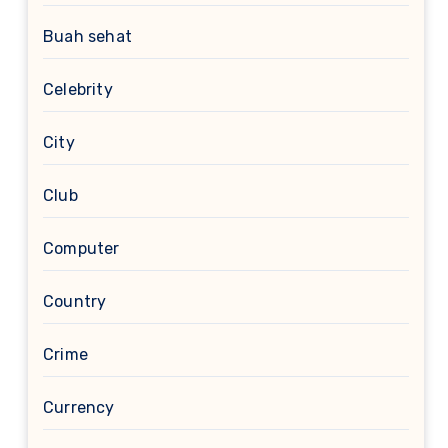
Buah sehat
Celebrity
City
Club
Computer
Country
Crime
Currency