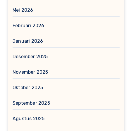
Mei 2026
Februari 2026
Januari 2026
Desember 2025
November 2025
Oktober 2025
September 2025
Agustus 2025