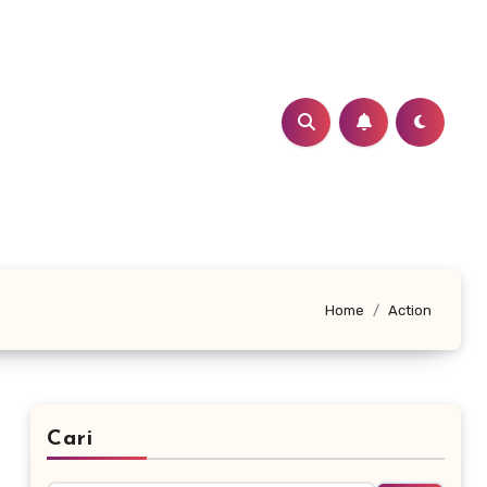
Home
Action
Cari