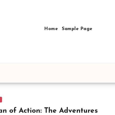
Home
Sample Page
y
n of Action: The Adventures